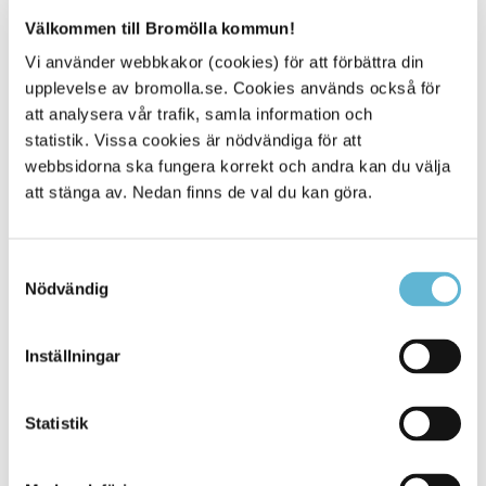
Medicinskt ansvarig
sjuksköterska/verksamhetsutvecklare
Välkommen till Bromölla kommun!
0456-82 23 42
Vi använder webbkakor (cookies) för att förbättra din
nurayerol.iliev@bromolla.se
upplevelse av bromolla.se. Cookies används också för
att analysera vår trafik, samla information och
statistik. Vissa cookies är nödvändiga för att
webbsidorna ska fungera korrekt och andra kan du välja
att stänga av. Nedan finns de val du kan göra.
Sidan senast uppdaterad:
den 26 May 2025
Samtyckesval
Nödvändig
Inställningar
Statistik
KONTAKT