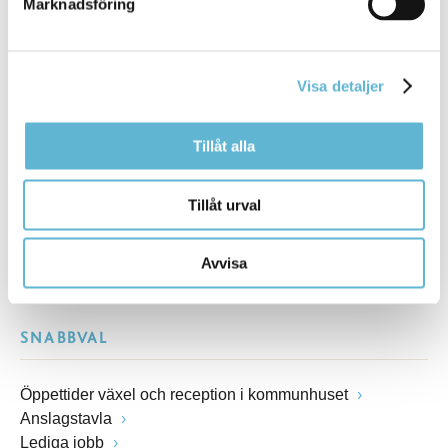
Marknadsföring
Besöksadress
Kommunhuset, Storgatan 48
Postadress
Visa detaljer
Box 18, 295 21 Bromölla
E-post
kommunstyrelsen@bromolla.se
Tillåt alla
Webbadress
www.bromolla.se
Tillåt urval
Växel: 0456-82 20 00
Fax: 0456-82 22 00
Avvisa
Org.nr: 212000-0894
SNABBVAL
Öppettider växel och reception i kommunhuset
Anslagstavla
Lediga jobb