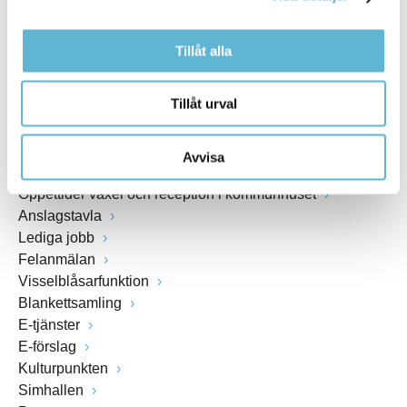
www.bromolla.se
Växel: 0456-82 20 00
Tillåt alla
Fax: 0456-82 22 00
Org.nr: 212000-0894
Tillåt urval
SNABBVAL
Avvisa
Öppettider växel och reception i kommunhuset
Anslagstavla
Lediga jobb
Felanmälan
Visselblåsarfunktion
Blankettsamling
E-tjänster
E-förslag
Kulturpunkten
Simhallen