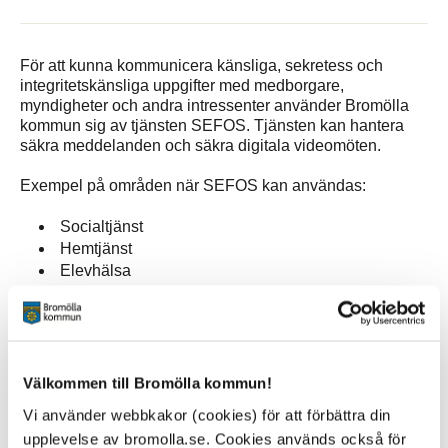
För att kunna kommunicera känsliga, sekretess och
integritetskänsliga uppgifter med medborgare,
myndigheter och andra intressenter använder Bromölla
kommun sig av tjänsten SEFOS. Tjänsten kan hantera
säkra meddelanden och säkra digitala videomöten.
Exempel på områden när SEFOS kan användas:
Socialtjänst
Hemtjänst
Elevhälsa
När du ska läsa ett meddelande eller ansluta till ett
videomöte behöver du identifiera dig med en giltig
elektronisk identitetshandling till exempel svensk e-
Välkommen till Bromölla kommun!
legitimation eller SITHS-kort.
Vi använder webbkakor (cookies) för att förbättra din
upplevelse av bromolla.se. Cookies används också för