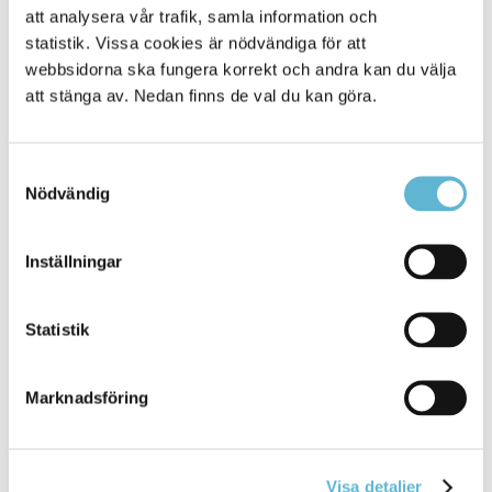
Sidan senast uppdaterad:
att analysera vår trafik, samla information och
den 30 November 2023
statistik. Vissa cookies är nödvändiga för att
webbsidorna ska fungera korrekt och andra kan du välja
att stänga av. Nedan finns de val du kan göra.
Samtyckesval
Nödvändig
KONTAKT
Inställningar
Besöksadress
Statistik
Kommunhuset, Storgatan 48
Postadress
Box 18, 295 21 Bromölla
Marknadsföring
E-post
kommunstyrelsen@bromolla.se
Webbadress
Visa detaljer