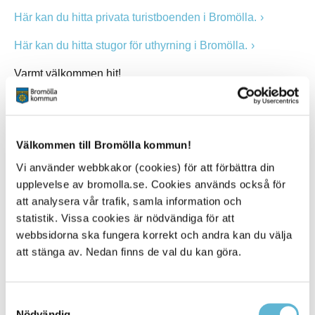
Här kan du hitta privata turistboenden i Bromölla.
Här kan du hitta stugor för uthyrning i Bromölla.
Varmt välkommen hit!
Kontakt
Välkommen till Bromölla kommun!
Sara Widesjö
Vi använder webbkakor (cookies) för att förbättra din
Turismstrateg
upplevelse av bromolla.se. Cookies används också för
0456-82 22 51
att analysera vår trafik, samla information och
(SMS0709-17 12 51)
sara.widesjo@bromolla.se
statistik. Vissa cookies är nödvändiga för att
webbsidorna ska fungera korrekt och andra kan du välja
Bromölla turistinformation
att stänga av. Nedan finns de val du kan göra.
Hermansens gata 22
Box 18, 291 25 Bromölla
0456-82 22 22
turistinfo@bromolla.se
Samtyckesval
Nödvändig