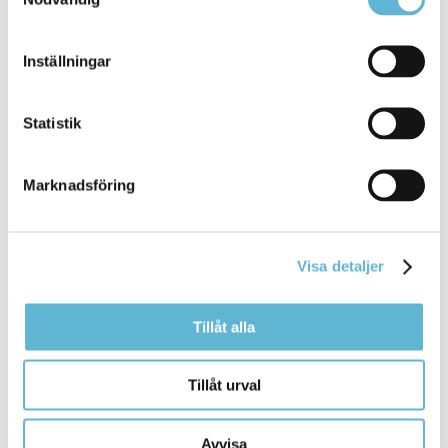
Inställningar
Sidan senast uppdaterad:
den 27 September 2022
Statistik
Marknadsföring
Visa detaljer
KONTAKT
Tillåt alla
Besöksadress
Tillåt urval
Kommunhuset, Storgatan 48
Postadress
Avvisa