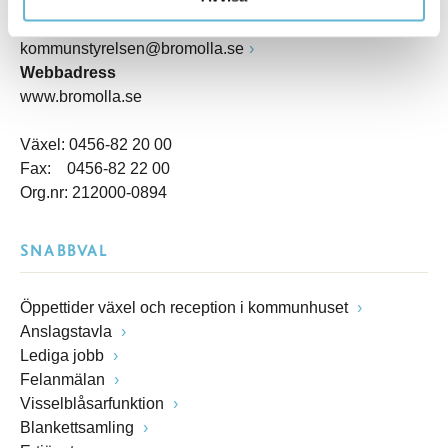
Box 18, 295 21 Bromölla
E-post
kommunstyrelsen@bromolla.se
Webbadress
www.bromolla.se
Växel: 0456-82 20 00
Fax: 0456-82 22 00
Org.nr: 212000-0894
SNABBVAL
Öppettider växel och reception i kommunhuset
Anslagstavla
Lediga jobb
Felanmälan
Visselblåsarfunktion
Blankettsamling