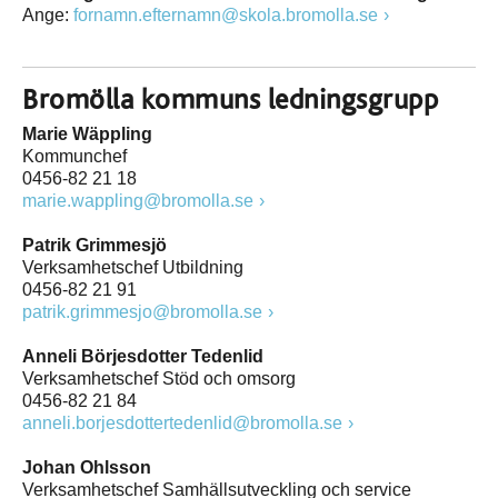
Ange:
fornamn.efternamn@skola.bromolla.se
Bromölla kommuns ledningsgrupp
Marie Wäppling
Kommunchef
0456-82 21 18
marie.wappling@bromolla.se
Patrik Grimmesjö
Verksamhetschef Utbildning
0456-82 21 91
patrik.grimmesjo@bromolla.se
Anneli Börjesdotter Tedenlid
Verksamhetschef Stöd och omsorg
0456-82 21 84
anneli.borjesdottertedenlid@bromolla.se
Johan Ohlsson
Verksamhetschef Samhällsutveckling och service