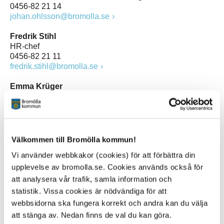
0456-82 21 14
johan.ohlsson@bromolla.se
Fredrik Stihl
HR-chef
0456-82 21 11
fredrik.stihl@bromolla.se
Emma Krüger
Ekonomichef
0456-82 20 92
emma.kruger@bromolla.se
Johan Hejman
Välkommen till Bromölla kommun!
Kanslichef, kommunjurist
Vi använder webbkakor (cookies) för att förbättra din
0456-82 22 47
johan.hejman@bromolla.se
upplevelse av bromolla.se. Cookies används också för
att analysera vår trafik, samla information och
Cecile Lustig
statistik. Vissa cookies är nödvändiga för att
Utveckningschef
webbsidorna ska fungera korrekt och andra kan du välja
0456-82 26 25
att stänga av. Nedan finns de val du kan göra.
cecile.lustig@bromolla.se