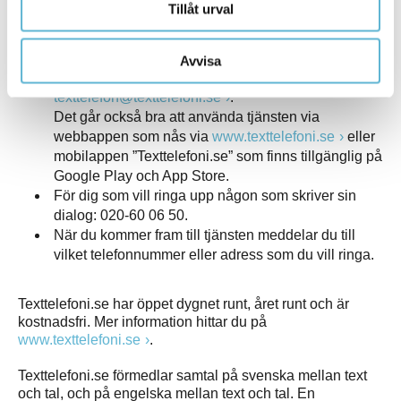
Tillåt urval
Texttelefoni.se, Teletal och Bildtelefoni.net.
Kontakta oss via Texttelefoni.se
Avvisa
För dig som skriver din dialog:
texttelefon@texttelefoni.se
.
Det går också bra att använda tjänsten via
webbappen som nås via
www.texttelefoni.se
eller
mobilappen ”Texttelefoni.se” som finns tillgänglig på
Google Play och App Store.
För dig som vill ringa upp någon som skriver sin
dialog: 020-60 06 50.
När du kommer fram till tjänsten meddelar du till
vilket telefonnummer eller adress som du vill ringa.
Texttelefoni.se har öppet dygnet runt, året runt och är
kostnadsfri. Mer information hittar du på
www.texttelefoni.se
.
Texttelefoni.se förmedlar samtal på svenska mellan text
och tal, och på engelska mellan text och tal. En