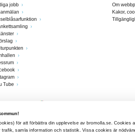
diga jobb
Om webbp
lanmälan
Kakor, coo
sselblåsarfunktion
Tillgängli
ankettsamling
jänster
förslag
lturpunkten
mhallen
essrum
cebook
stagram
u Tube
 kommun!
kies) för att förbättra din upplevelse av bromolla.se. Cookies
 trafik, samla information och statistik. Vissa cookies är nödvänd