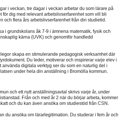
gar i veckan, tre dagar i veckan arbetar du som lärare på
för dig med relevant arbetslivserfarenhet som vill bli
 och flera års arbetslivserfarenhet från din studietid.
sa i grundskolans åk 7-9 i ämnena matematik, fysik och
tenskaplig kärna (UVK) och genomför handledd
 kollegor skapa en stimulerande pedagogisk verksamhet där
tyrdokument. Du leder, motiverar och inspirerar varje elev i
 använda digitala verktyg ser du som en naturlig del i
latsen under hela din anställning i Bromölla kommun.
un och ett nytt anställningsavtal skrivs varje år, under
Kristianstad. Från och med år 2 när du börjar arbeta, kommer
skatt och du kan även ansöka om studiestöd från CSN.
an du ansöka om lärarlegitimation. Du studerar i fem år och