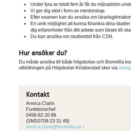
Under fyra av totalt fem år får du månadslön unde
Vi ger dig stöd i form av mentorskap.
Efter examen kan du ansöka om lärarlegitimation
En unik möjlighet att kunna förankra dina studi
dig erfarenheter från ditt arbete som lärare till s
Du kan ansöka om studiestöd från CSN.
Hur ansöker du?
Du måste ansöka till både högskolan och Bromölla ko
utbildningen på Högskolan Kristianstad sker via
antag
Kontakt
Annica Clarin
Funktionschef
0456-82 20 88
(SMS0709-23 31 49)
annica.clarin@bromolla.se