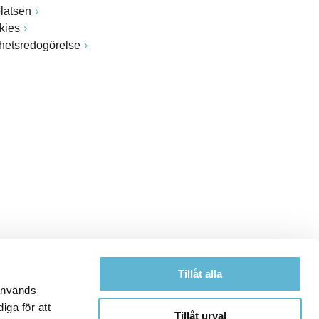
latsen
kies
ghetsredogörelse
Tillåt alla
 används
iga för att
Tillåt urval