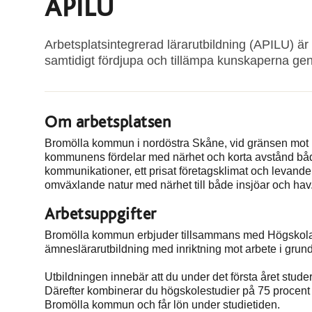
APILU
Arbetsplatsintegrerad lärarutbildning (APILU) är 
samtidigt fördjupa och tillämpa kunskaperna gen
Om arbetsplatsen
Bromölla kommun i nordöstra Skåne, vid gränsen mot B
kommunens fördelar med närhet och korta avstånd båd
kommunikationer, ett prisat företagsklimat och levand
omväxlande natur med närhet till både insjöar och hav
Arbetsuppgifter
Bromölla kommun erbjuder tillsammans med Högskolan K
ämneslärarutbildning med inriktning mot arbete i grun
Utbildningen innebär att du under det första året stud
Därefter kombinerar du högskolestudier på 75 procent
Bromölla kommun och får lön under studietiden.