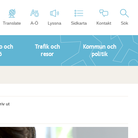
Translate
A-Ö
Lyssna
Sidkarta
Kontakt
Sök
o och
Trafik och
Kommun och
ö
resor
politik
riv ut