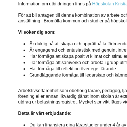
Information om utbildningen finns på
Högskolan Kristi
För att bli antagen till denna kombination av arbete o
anställning i Bromölla kommun och studier på högskol
Vi söker dig som:
Är duktig på att skapa och upprätthålla förtroendef
Är engagerad och entusiastisk med genuint intres
Har förmåga att skapa positivt klimat och stimuler
Har förmåga att samverka och arbeta i grupp utifrå
Har förmåga till reflektion över eget lärande.
Grundläggande förmåga till ledarskap och känn
Arbetslivserfarenhet som obehörig lärare, pedagog, t
förening eller annan likvärdig tjänst inom skolan är ext
utdrag ur belastningsregistret. Mycket stor vikt läggs v
Detta är vårt erbjudande:
Du kan finansiera dina lärarstudier under 4 år av 