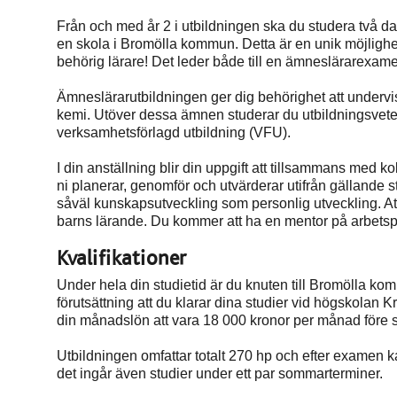
Från och med år 2 i utbildningen ska du studera två da
en skola i Bromölla kommun. Detta är en unik möjlighet 
behörig lärare! Det leder både till en ämneslärarexamen
Ämneslärarutbildningen ger dig behörighet att undervi
kemi. Utöver dessa ämnen studerar du utbildningsve
verksamhetsförlagd utbildning (VFU).
I din anställning blir din uppgift att tillsammans med
ni planerar, genomför och utvärderar utifrån gällande s
såväl kunskapsutveckling som personlig utveckling. Att
barns lärande. Du kommer att ha en mentor på arbetsp
Kvalifikationer
Under hela din studietid är du knuten till Bromölla komm
förutsättning att du klarar dina studier vid högskolan 
din månadslön att vara 18 000 kronor per månad före 
Utbildningen omfattar totalt 270 hp och efter examen k
det ingår även studier under ett par sommarterminer.