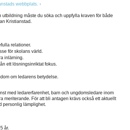
anstads webbplats.
ch utbildning måste du söka och uppfylla kraven för både
an Kristianstad.
ulla relationer.
se för skolans värld.
a inlärning.
n ett lösningsinriktat fokus.
edom om ledarens betydelse.
jänst med ledarerfarenhet, barn och ungdomsledare inom
ra meriterande. För att bli antagen krävs också ett aktuellt
id personlig lämplighet.
5 år.