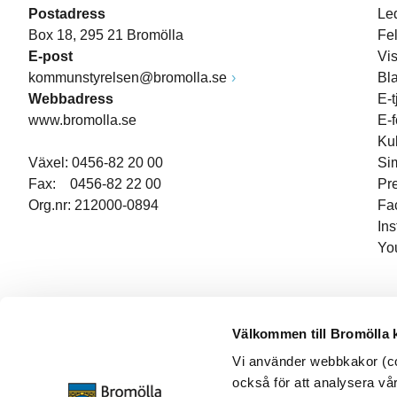
Postadress
Le
Box 18, 295 21 Bromölla
Fe
E-post
Vi
kommunstyrelsen@bromolla.se
Bl
Webbadress
E-t
www.bromolla.se
E-
Ku
Växel: 0456-82 20 00
Si
Fax: 0456-82 22 00
Pr
Org.nr: 212000-0894
Fa
In
Yo
Välkommen till Bromölla
Vi använder webbkakor (coo
också för att analysera vår