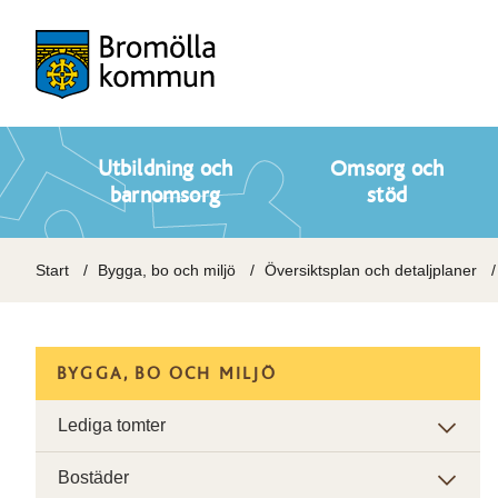
Utbildning och
Omsorg och
barnomsorg
stöd
Start
Bygga, bo och miljö
Översiktsplan och detaljplaner
BYGGA, BO OCH MILJÖ
Lediga tomter
Bostäder