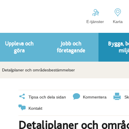
E-tjänster
Karta
Uppleva och
Jobb och
Bygga, b
göra
företagande
milj
Detaljplaner och områdesbestämmelser
Tipsa och dela sidan
Kommentera
Sk
Kontakt
Detaljplaner och omr