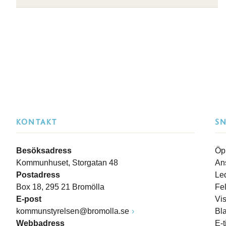
KONTAKT
S
Besöksadress
Öp
Kommunhuset, Storgatan 48
An
Postadress
Le
Box 18, 295 21 Bromölla
Fe
E-post
Vi
kommunstyrelsen@bromolla.se
Bl
Webbadress
E-t