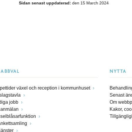
Sidan senast uppdaterad:
den 15 March 2024
NABBVAL
NYTTA
pettider växel och reception i kommunhuset
Behandling
slagstavla
Senast än
diga jobb
Om webbp
lanmälan
Kakor, coo
sselblåsarfunktion
Tillgängli
ankettsamling
jänster