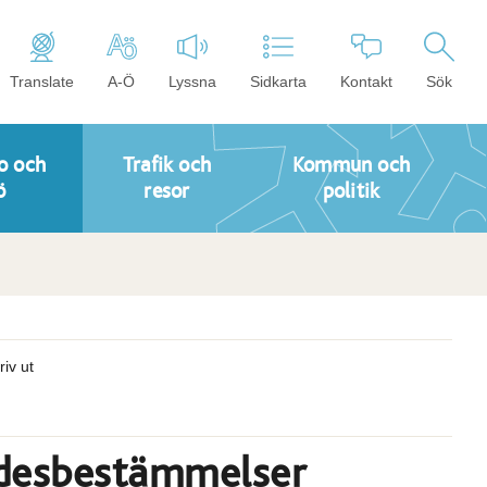
Translate
A-Ö
Lyssna
Sidkarta
Kontakt
Sök
o och
Trafik och
Kommun och
ö
resor
politik
riv ut
ådesbestämmelser