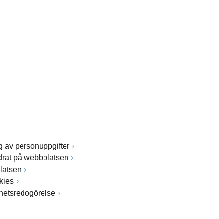
 av personuppgifter
drat på webbplatsen
latsen
kies
ghetsredogörelse