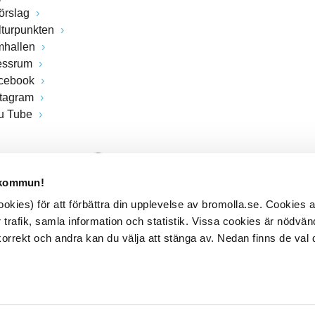
förslag
lturpunkten
mhallen
essrum
cebook
stagram
u Tube
 kommun!
kies) för att förbättra din upplevelse av bromolla.se. Cookies
 trafik, samla information och statistik. Vissa cookies är nödvänd
rrekt och andra kan du välja att stänga av. Nedan finns de val 