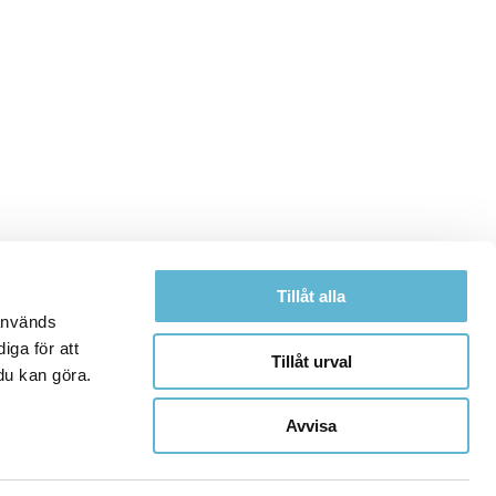
Tillåt alla
 används
iga för att
Tillåt urval
du kan göra.
Avvisa