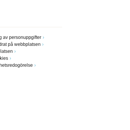
 av personuppgifter
drat på webbplatsen
latsen
kies
ghetsredogörelse