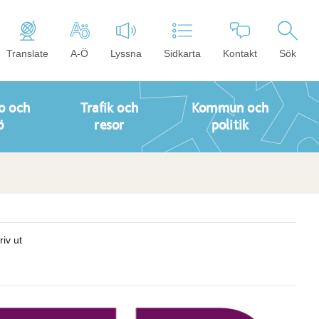
Translate
A-Ö
Lyssna
Sidkarta
Kontakt
Sök
o och
Trafik och
Kommun och
ö
resor
politik
riv ut