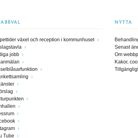
NABBVAL
NYTTA
pettider växel och reception i kommunhuset
Behandling
slagstavla
Senast än
diga jobb
Om webbp
lanmälan
Kakor, coo
sselblåsarfunktion
Tillgängli
ankettsamling
jänster
förslag
lturpunkten
mhallen
essrum
cebook
stagram
u Tube