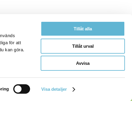
Tillåt alla
 används
iga för att
Tillåt urval
du kan göra.
Avvisa
ring
Visa detaljer