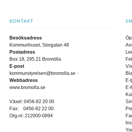
KONTAKT
S
Besöksadress
Öp
Kommunhuset, Storgatan 48
An
Postadress
Le
Box 18, 295 21 Bromölla
Fe
E-post
Vi
kommunstyrelsen@bromolla.se
Bl
Webbadress
E-t
www.bromolla.se
E-
Ku
Växel: 0456-82 20 00
Si
Fax: 0456-82 22 00
Pr
Org.nr: 212000-0894
Fa
In
Yo