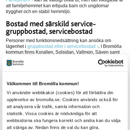
att familjehemmet kan erbjuda barn och ungdomar
trygghet och en stabil hemmiljö.
Bostad med särskild service-
gruppbostad, servicebostad
Personer med funktionsnedsättning kan ansöka om
lägenhet i
gruppbostad eller i servicebostad
. I Bromölla
kommun finns Korallen, Solsidan, Vallmon, Säven samt
Gonarp som gruppbostäder och Tisteln som är
servicebostad.
Korttidsboende
Välkommen till Bromölla kommun!
Korttidsboende är ett boende där du vistas under en
begränsad period, till exempel på grund av rehabilitering
Vi använder webbkakor (cookies) för att förbättra din
eller återhämtning. På
Korsvångsgården
finns
upplevelse av bromolla.se. Cookies används också för
avdelningen
Fyren
som är ett korttidsboende.
att analysera vår trafik, samla information och
statistik. Vissa cookies är nödvändiga för att
Äldreboenden
webbsidorna ska fungera korrekt och andra kan du välja
Ett äldreboende kan bli aktuellt för äldre personer när
att stänga av. Nedan finns de val du kan göra.
behovet av tillsyn och omsorg eller kraven på trygghet