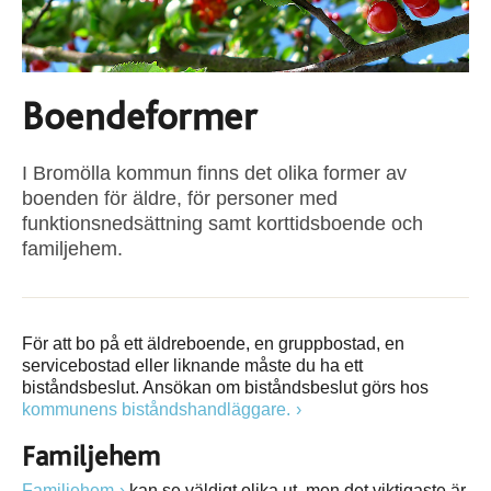
Boendeformer
I Bromölla kommun finns det olika former av
boenden för äldre, för personer med
funktionsnedsättning samt korttidsboende och
familjehem.
För att bo på ett äldreboende, en gruppbostad, en
servicebostad eller liknande måste du ha ett
biståndsbeslut. Ansökan om biståndsbeslut görs hos
kommunens biståndshandläggare.
Familjehem
Familjehem
kan se väldigt olika ut, men det viktigaste är