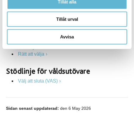
Stulen barndom
Tillåt alla
Ungarelationer.se
Tillåt urval
Stödlinjer för våldsutsatta
Kvinnofridslinjen
Avvisa
Stödlinjen för transpersoner
Stödlinjen för män
Rätt att välja
Stödlinje för våldsutövare
Välj att sluta (VAS)
Sidan senast uppdaterad:
den 6 May 2026