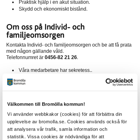
Praktisk hjälp i en akut situation.
Skydd och ekonomiskt bistånd.
Om oss på Individ- och
familjeomsorgen
Kontakta Individ- och familjeomsorgen och be att få prata
med någon gällande våld.
Telefonnumret är
0456-82 21 26
.
Våra medarbetare har sekretess..
Vi anlitar tolk vid behov.
Våra tjänster är kostnadsfria.
Efter kontorstid, kontakta
Sociala jouren
Välkommen till Bromölla kommun!
Telefonnumret är:
040-676 90 58
Vi använder webbkakor (cookies) för att förbättra din
upplevelse av bromolla.se. Cookies används också för
Andra viktiga telefonnummer
att analysera vår trafik, samla information och
statistik. Vissa cookies är nödvändiga för att
Akutmottagningen CSK Kristianstad: 044-309 10 00