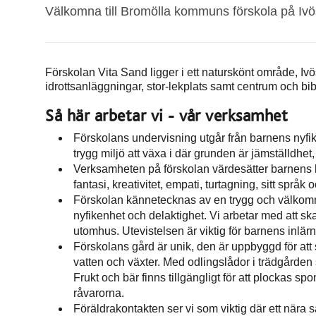
Välkomna till Bromölla kommuns förskola på Ivö
Förskolan Vita Sand ligger i ett naturskönt område, Ivös
idrottsanläggningar, stor-lekplats samt centrum och bib
Så här arbetar vi - vår verksamhet
Förskolans undervisning utgår från barnens nyfik
trygg miljö att växa i där grunden är jämställdhet
Verksamheten på förskolan värdesätter barnens 
fantasi, kreativitet, empati, turtagning, sitt språ
Förskolan kännetecknas av en trygg och välkomnand
nyfikenhet och delaktighet. Vi arbetar med att s
utomhus. Utevistelsen är viktig för barnens inlär
Förskolans gård är unik, den är uppbyggd för att
vatten och växter. Med odlingslådor i trädgården 
Frukt och bär finns tillgängligt för att plockas s
råvarorna.
Föräldrakontakten ser vi som viktig där ett nära