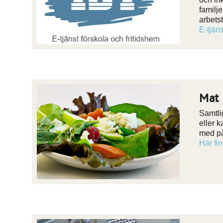
familj
arbets
E-tjän
Mat 
Samtli
eller 
med på
Här fi