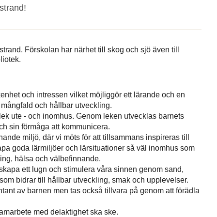
strand!
trand. Förskolan har närhet till skog och sjö även till
liotek.
enhet och intressen vilket möjliggör ett lärande och en
, mångfald och hållbar utveckling.
lek ute - och inomhus. Genom leken utvecklas barnets
k och sin förmåga att kommunicera.
e miljö, där vi möts för att tillsammans inspireras till
kapa goda lärmiljöer och lärsituationer så väl inomhus som
ning, hälsa och välbefinnande.
 skapa ett lugn och stimulera våra sinnen genom sand,
som bidrar till hållbar utveckling, smak och upplevelser.
pontant av barnen men tas också tillvara på genom att förädla
 samarbete med delaktighet ska ske.