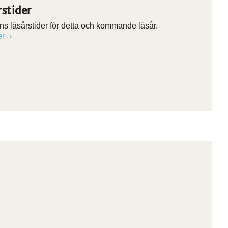
rstider
nns läsårstider för detta och kommande läsår.
er