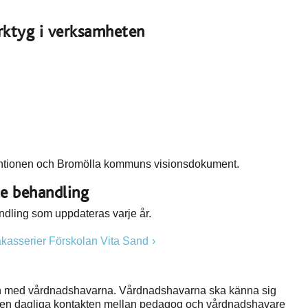
rktyg i verksamheten
ventionen och Bromölla kommuns visionsdokument.
de behandling
ndling som uppdateras varje år.
akasserier Förskolan Vita Sand
an med vårdnadshavarna. Vårdnadshavarna ska känna sig
m den dagliga kontakten mellan pedagog och vårdnadshavare