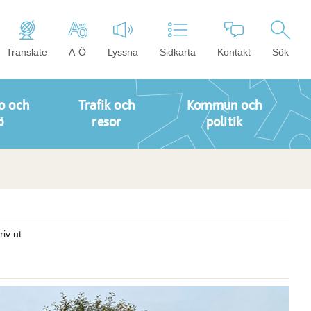
Translate
A-Ö
Lyssna
Sidkarta
Kontakt
Sök
o och
Trafik och
Kommun och
ö
resor
politik
riv ut