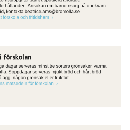
eförhållanden. Ansökan om barnomsorg på obekväm
tid, kontakta beatrice.ams@bromolla.se
st förskola och fritidshem
i förskolan
ga dagar serveras minst tre sorters grönsaker, varma
kalla. Soppdagar serveras mjukt bröd och hårt bröd
lägg, någon grönsak eller fruktbit.
nns matsedeln för förskolan