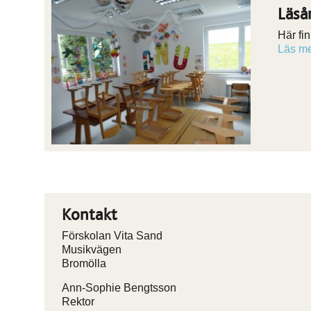
Läså
Här fi
Läs m
Kontakt
Förskolan Vita Sand
Musikvägen
Bromölla
Ann-Sophie Bengtsson
Rektor