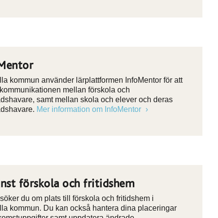
Mentor
la kommun använder lärplattformen InfoMentor för att
 kommunikationen mellan förskola och
dshavare, samt mellan skola och elever och deras
adshavare.
Mer information om InfoMentor
änst förskola och fritidshem
öker du om plats till förskola och fritidshem i
la kommun. Du kan också hantera dina placeringar
komstuppgifter samt uppdatera ändrade