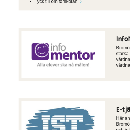
Tyck till om förskolan
Info
Bromöl
stärka
vårdna
vårdn
E-tj
Här ans
Bromöl
och in