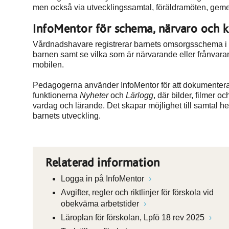
men också via utvecklingssamtal, föräldramöten, ge
InfoMentor för schema, närvaro och
Vårdnadshavare registrerar barnets omsorgsschema i I
barnen samt se vilka som är närvarande eller frånvar
mobilen.
Pedagogerna använder InfoMentor för att dokumentera 
funktionerna
Nyheter
och
Lärlogg
, där bilder, filmer 
vardag och lärande. Det skapar möjlighet till samtal h
barnets utveckling.
Relaterad information
Logga in på InfoMentor
Avgifter, regler och riktlinjer för förskola vid
obekväma arbetstider
Läroplan för förskolan, Lpfö 18 rev 2025