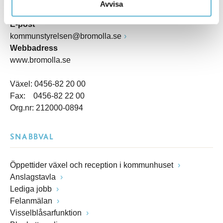
Postadress
Avvisa
Box 18, 295 21 Bromölla
E-post
kommunstyrelsen@bromolla.se
Webbadress
www.bromolla.se
Växel: 0456-82 20 00
Fax: 0456-82 22 00
Org.nr: 212000-0894
SNABBVAL
Öppettider växel och reception i kommunhuset
Anslagstavla
Lediga jobb
Felanmälan
Visselblåsarfunktion