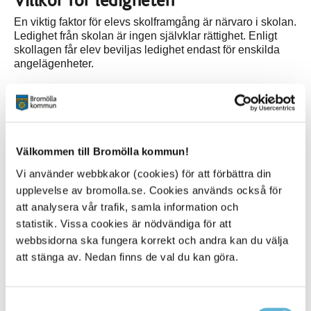
Villkor för ledigheten
En viktig faktor för elevs skolframgång är närvaro i skolan.
Ledighet från skolan är ingen självklar rättighet. Enligt
skollagen får elev beviljas ledighet endast för enskilda
angelägenheter.
Relaterad information
Läsårstider
Välkommen till Bromölla kommun!
Anhållan om ledighet för elev
Vi använder webbkakor (cookies) för att förbättra din
upplevelse av bromolla.se. Cookies används också för
att analysera vår trafik, samla information och
statistik. Vissa cookies är nödvändiga för att
webbsidorna ska fungera korrekt och andra kan du välja
Kontakt
att stänga av. Nedan finns de val du kan göra.
Utbildning
Storgatan 43
Box 18, 295 21 Bromölla
Samtyckesval