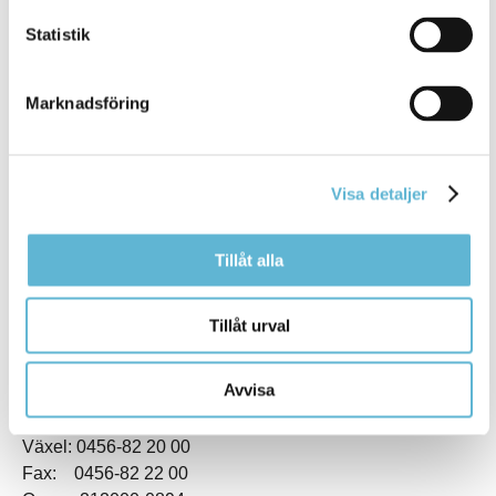
Statistik
Marknadsföring
KONTAKT
Visa detaljer
Besöksadress
Kommunhuset, Storgatan 48
Tillåt alla
Postadress
Box 18, 295 21 Bromölla
E-post
Tillåt urval
kommunstyrelsen@bromolla.se
Webbadress
Avvisa
www.bromolla.se
Växel: 0456-82 20 00
Fax: 0456-82 22 00