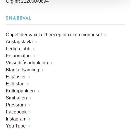
Org.nr: 212000-0894
SNABBVAL
Öppettider växel och reception i kommunhuset
Anslagstavla
Lediga jobb
Felanmälan
Visselblåsarfunktion
Blankettsamling
E-tjänster
E-förslag
Kulturpunkten
Simhallen
Pressrum
Facebook
Instagram
You Tube