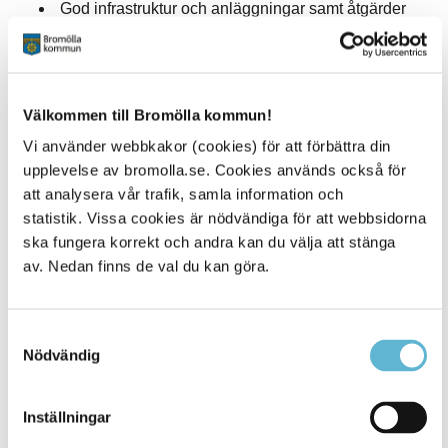
God infrastruktur och anläggningar samt åtgärder
som uppmuntrar till bad.
Faciliteter som bland annat grillplatser, lekplatser,
handikapptoaletter, parkering, kiosk och krogar.
Välkommen till Bromölla kommun!
De badplatser som har färre badande kallas för övriga
Vi använder webbkakor (cookies) för att förbättra din
bad och är frivilliga att registrera. I Bromölla kommun har
vi tre registrerade EU-bad.
upplevelse av bromolla.se. Cookies används också för
att analysera vår trafik, samla information och
Strandängen
statistik. Vissa cookies är nödvändiga för att webbsidorna
Korsholmen
ska fungera korrekt och andra kan du välja att stänga
Valje havsbad
av. Nedan finns de val du kan göra.
EU-bad Havs-och vattenmyndigheten
Samtyckesval
Nödvändig
Sidan senast uppdaterad:
den 26 April 2023
Inställningar