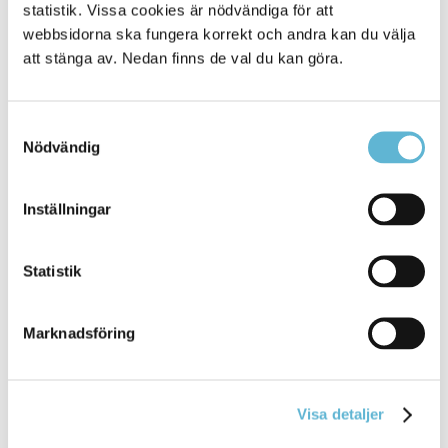
statistik. Vissa cookies är nödvändiga för att
webbsidorna ska fungera korrekt och andra kan du välja
att stänga av. Nedan finns de val du kan göra.
Samtyckesval
Nödvändig
KONTAKT
Inställningar
Besöksadress
Kommunhuset, Storgatan 48
Statistik
Postadress
Box 18, 295 21 Bromölla
E-post
Marknadsföring
kommunstyrelsen@bromolla.se
Webbadress
www.bromolla.se
Visa detaljer
Växel: 0456-82 20 00