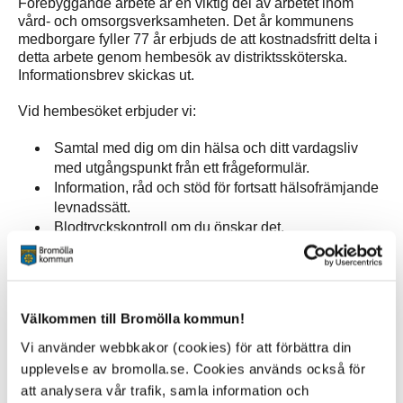
Förebyggande arbete är en viktig del av arbetet inom
vård- och omsorgsverksamheten. Det år kommunens
medborgare fyller 77 år erbjuds de att kostnadsfritt delta i
detta arbete genom hembesök av distriktssköterska.
Informationsbrev skickas ut.
Vid hembesöket erbjuder vi:
Samtal med dig om din hälsa och ditt vardagsliv
med utgångspunkt från ett frågeformulär.
Information, råd och stöd för fortsatt hälsofrämjande
levnadssätt.
Blodtryckskontroll om du önskar det.
Det är självklart frivilligt att medverka. Sekretess råder om
samtalet. Tolk finns att tillgå vid behov.
Välkommen till Bromölla kommun!
Vi använder webbkakor (cookies) för att förbättra din
Sidan senast uppdaterad:
den 16 March 2026
upplevelse av bromolla.se. Cookies används också för
att analysera vår trafik, samla information och