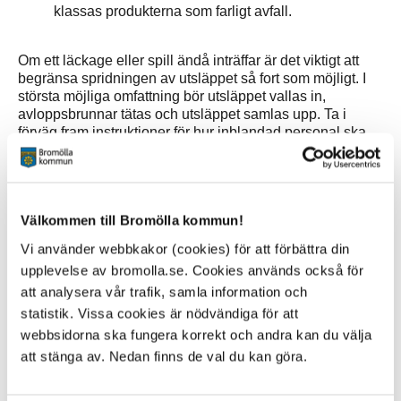
klassas produkterna som farligt avfall.
Om ett läckage eller spill ändå inträffar är det viktigt att
begränsa spridningen av utsläppet så fort som möjligt. I
största möjliga omfattning bör utsläppet vallas in,
avloppsbrunnar tätas och utsläppet samlas upp. Ta i
förväg fram instruktioner för hur inblandad personal ska
agera vid en olycka. Se till att det finns
saneringsutrustning tillgänglig, så som absorptionsmedel
och utrustning att stänga avloppsbrunnar med.
Välkommen till Bromölla kommun!
Ring SOS 112 vid akuta situationer med risk för
människors hälsa eller miljön.
Vi använder webbkakor (cookies) för att förbättra din
Verksamheter som är tillstånds- eller
upplevelse av bromolla.se. Cookies används också för
anmälningspliktiga enligt miljöbalken är skyldig att
att analysera vår trafik, samla information och
underrätta myndighetskontoret vid driftsstörning
statistik. Vissa cookies är nödvändiga för att
som kan leda till olägenheter för människors hälsa
webbsidorna ska fungera korrekt och andra kan du välja
eller miljön
att stänga av. Nedan finns de val du kan göra.
Kontakta
Bromölla Energi och Vatten AB
om det finns