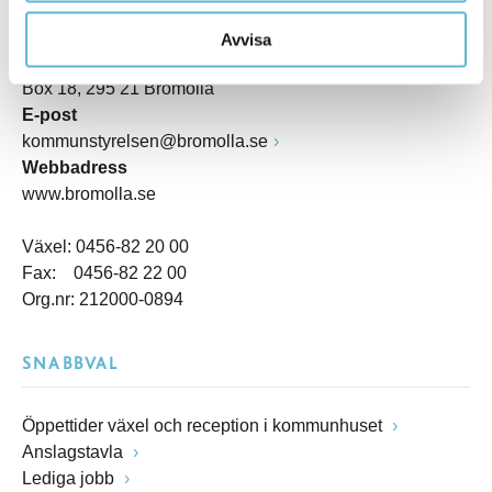
Besöksadress
Kommunhuset, Storgatan 48
Avvisa
Postadress
Box 18, 295 21 Bromölla
E-post
kommunstyrelsen@bromolla.se
Webbadress
www.bromolla.se
Växel: 0456-82 20 00
Fax: 0456-82 22 00
Org.nr: 212000-0894
SNABBVAL
Öppettider växel och reception i kommunhuset
Anslagstavla
Lediga jobb