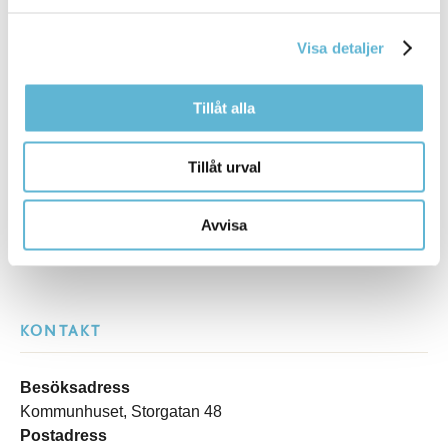
detaljplane- och bygglovshantering.
Vattenförsörjningsplan för Bromölla kommun
Visa detaljer
Tillåt alla
Sidan senast uppdaterad:
den 13 April 2026
Tillåt urval
Avvisa
KONTAKT
Besöksadress
Kommunhuset, Storgatan 48
Postadress