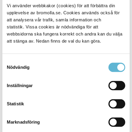
Den kommunala vatten- och avloppsplanen (VA-planen)
Vi använder webbkakor (cookies) för att förbättra din
ger en heltäckande långsiktig planering för vatten- och
avloppsförsörjningen i kommunen, såväl den allmänna
upplevelse av bromolla.se. Cookies används också för
(kommunala) som den enskilda.
att analysera vår trafik, samla information och
statistik. Vissa cookies är nödvändiga för att
Vatten- och avloppsplanen (VA-planen)
webbsidorna ska fungera korrekt och andra kan du välja
att stänga av. Nedan finns de val du kan göra.
Vatten- och avloppspolicy
VA-policyn anger riktlinjer för en mer detaljerad planering
av den allmänna och enskilda försörjningen av vatten och
Samtyckesval
avlopp inom Bromölla kommun. Syftet är en långsiktigt
Nödvändig
hållbar utveckling.
Vatten- och avloppspolicy (VA-policy)
Inställningar
Vattenförsörjningsplan
En vattenförsörjningsplan är ett medel för att trygga
Statistik
dricksvattenförsörjningen på lång sikt. Avsikten är att den
kommunala vattenförsörjningsplanen tillsammans med
andra dokument ska fungera som ett planeringsunderlag i
Marknadsföring
förbindelse med översiktsplanen och beaktas vid