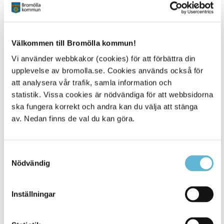
Häng med bakom kulisserna på Bromölla
Energi & Vatten - i våra sociala medier kan
ni följa oss som arbetar på
Bromöllabolagen, ta del av nyheter och
Välkommen till Bromölla kommun!
spännande event.
Vi använder webbkakor (cookies) för att förbättra din
upplevelse av bromolla.se. Cookies används också för
att analysera vår trafik, samla information och
Visa alla
Facebook
statistik. Vissa cookies är nödvändiga för att webbsidorna
ska fungera korrekt och andra kan du välja att stänga
av. Nedan finns de val du kan göra.
Instagram
Samtyckesval
Nödvändig
Inställningar