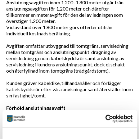
Anslutningsavgiften inom 1.200–1.800 meter utgår från
anslutningsavgiften för 1.200 meter och därefter
tillkommer en meteravgift för den del av ledningen som
överstiger 1.200 meter.
Vid avstånd över 1.800 meter görs offerter utifrån
individuell kostnadsberäkning.
Avgiften omfattar utbyggnad till tomtgräns, servisledning
mellan tomtgräns och anslutningspunkt, dragning av
servisledning genom kabelskyddsrör samt anslutning av
servisledning i kundens anslutningspunkt, dock ej schakt
och återfyllnad inom tomtgräns (trädgårdstomt).
Kunden gräver kabeldike, tillhandahåller och förlägger
kabelskyddsrör efter våra anvisningar samt återställer inom
sin fastighet/tomt.
Förhöjd anslutningsavgift
Anslutningsavgifter större än 55.000 kronor inkl moms
delas upp i två betalningar. En vid beställning resterande vid
driftfärdig anläggning om inget annat överenskommes.
Återanslutning vid nedtagen mätare om anläggningen är