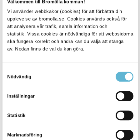
Välkommen till Bromölla kommun!
intakt.
Vi använder webbkakor (cookies) för att förbättra din
För frånkopplad anläggning där BEVABs anläggning
inklusive servis fortfarande finns kvar utgår
upplevelse av bromolla.se. Cookies används också för
anslutningsavgift med den faktiska kostnaden men med
att analysera vår trafik, samla information och
minst (Schablonkostnad 2.500 kr/lägenhet och
statistik. Vissa cookies är nödvändiga för att webbsidorna
5.500kr/villa inkl. moms)
ska fungera korrekt och andra kan du välja att stänga
av. Nedan finns de val du kan göra.
Maxtiden för återanslutning är 10 år på intakt anläggning
därefter utgår ny anslutningsavgift för återanslutning.
Samtyckesval
Uppdelning av abonnemang
Nödvändig
Vid uppdelning av abonnemang utgår ett schablonbelopp
om 3.000 kronor inkl. moms vid tillkommande abonnemang.
Vid ytterligare samtidiga delningar tillkommer 1.800 inkl.
Inställningar
moms kr/abon.
Tillfälliga abonnemang
Statistik
(För anläggningsentreprenader, tivoli, sportevenemang etc.)
Anslutningsavgiften ska vid tillfälliga anslutningar täcka
utbyggnadskostnader, raseringskostnader samt kostnader
Marknadsföring
för