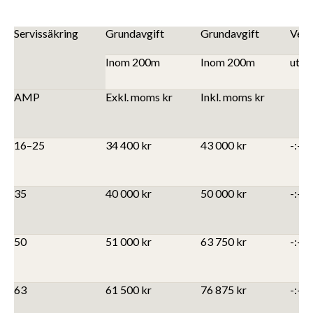
Servissäkring
Grundavgift
Grundavgift
Verk
Inom 200m
Inom 200m
utöv
AMP
Exkl. moms kr
Inkl. moms kr
16–25
34 400 kr
43 000 kr
-:-
35
40 000 kr
50 000 kr
-:-
50
51 000 kr
63 750 kr
-:-
63
61 500 kr
76 875 kr
-:-