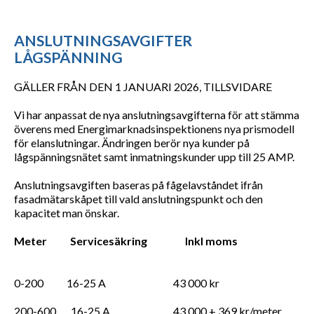
ANSLUTNINGSAVGIFTER
LÅGSPÄNNING
GÄLLER FRÅN DEN 1 JANUARI 2026, TILLSVIDARE
Vi har anpassat de nya anslutningsavgifterna för att stämma
överens med Energimarknadsinspektionens nya prismodell
för elanslutningar. Ändringen berör nya kunder på
lågspänningsnätet samt inmatningskunder upp till 25 AMP.
Anslutningsavgiften baseras på fågelavståndet ifrån
fasadmätarskåpet till vald anslutningspunkt och den
kapacitet man önskar.
Meter Servicesäkring Inkl moms
0-200 16-25 A 43 000 kr
200-600 16-25 A 43 000 + 369 kr/meter