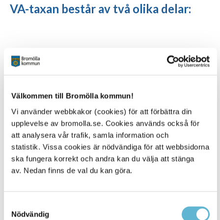
VA-taxan består av två olika delar:
Anläggningsavgiften
Brukningsavgiften
En engångsavgift som
En avgift som
Välkommen till Bromölla kommun!
betalas när du ansluter
faktureras löpande
Vi använder webbkakor (cookies) för att förbättra din
en fastighet till det
och som är
upplevelse av bromolla.se. Cookies används också för
kommunala VA-
uppdelad i två delar
att analysera vår trafik, samla information och
ledningsnätet.
- en fast årsavgift
statistik. Vissa cookies är nödvändiga för att webbsidorna
och en rörlig
ska fungera korrekt och andra kan du välja att stänga
kostnad som vi
av. Nedan finns de val du kan göra.
räknar ut beroende
på hur mycket
vatten du använder
Samtyckesval
respektive hur
Nödvändig
mycket spillvatten