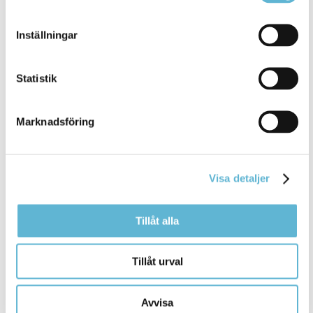
du producerar.
Inställningar
Statistik
Fast
Rörlig avgift
avgift
Marknadsföring
(normal
villa)
Visa detaljer
6970:-/år
40:-/m3
Tillåt alla
Tillåt urval
På följande länk kan du ta del av hela VA-taxan:
VA-taxa 2025.pdf
Avvisa