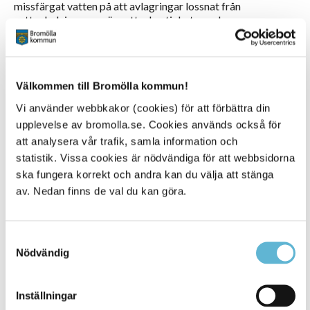
missfärgat vatten på att avlagringar lossnat från
vattenledningarna när vattenhastigheten och
strömningsriktningen ändrats, till exempel vid läckage eller
när vattnet stängs av under en reparation.
Det är inte skadligt för hälsan, men ser inte trevligt ut.
Välkommen till Bromölla kommun!
Oftast räcker det med att öppna en kran och spola
ordentligt tills vattnet blir klart. Det kan vara en god idé att
Vi använder webbkakor (cookies) för att förbättra din
prata med grannarna och se efter om de har samma
upplevelse av bromolla.se. Cookies används också för
problem.
att analysera vår trafik, samla information och
Om vattnet är missfärgat bör du undvika att tvätta
statistik. Vissa cookies är nödvändiga för att webbsidorna
vittvätt. Kontakta oss om vattnet är missfärgat även efter
ska fungera korrekt och andra kan du välja att stänga
en stunds spolning.
av. Nedan finns de val du kan göra.
Brunt/Gult:
Samtyckesval
Om vattnet är brunaktigt kan rost följa med vattnet från
Nödvändig
ledningarna. En anledning kan till exempel vara att ett
ledningsarbete utförts i närheten. Rost är inte skadligt för
hälsan, men ser inte trevligt ut. Oftast räcker det med att
Inställningar
öppna en kran och spola ordentligt tills vattnet återfår sin