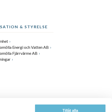
SATION & STYRELSE
amhet
romölla Energi och Vatten AB
romölla Fjärrvärme AB
ningar
Tillåt alla