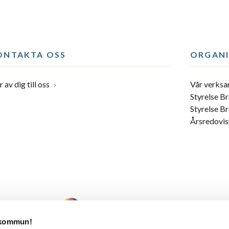
ONTAKTA OSS
ORGANI
 av dig till oss
Vår verks
Styrelse B
Styrelse B
Årsredovis
 kommun!