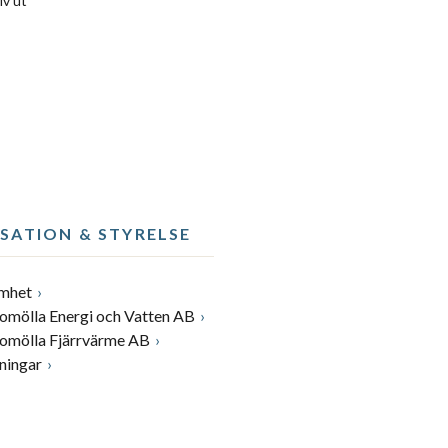
iv ut
SATION & STYRELSE
amhet
romölla Energi och Vatten AB
romölla Fjärrvärme AB
ningar