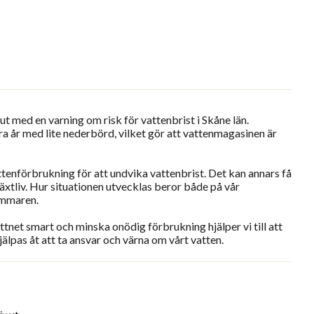
ut med en varning om risk för vattenbrist i Skåne län.
ra år med lite nederbörd, vilket gör att vattenmagasinen är
attenförbrukning för att undvika vattenbrist. Det kan annars få
xtliv. Hur situationen utvecklas beror både på vår
ommaren.
tnet smart och minska onödig förbrukning hjälper vi till att
hjälpas åt att ta ansvar och värna om vårt vatten.