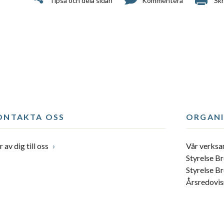
Tipsa och dela sidan
Kommentera
Skr
ONTAKTA OSS
ORGANI
 av dig till oss
Vår verks
Styrelse B
Styrelse B
Årsredovis