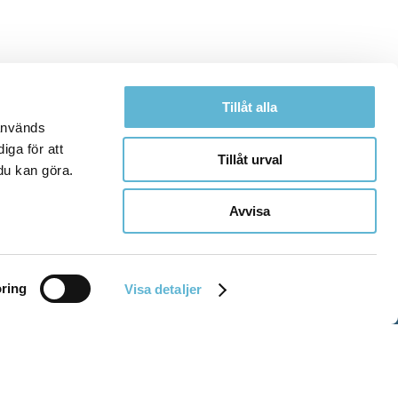
Tillåt alla
 används
iga för att
Tillåt urval
du kan göra.
Avvisa
ring
Visa detaljer