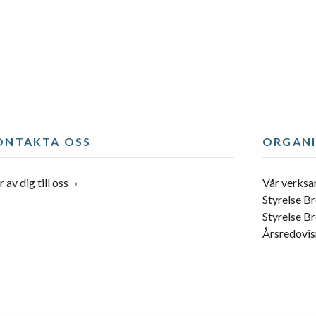
ONTAKTA OSS
ORGANI
 av dig till oss
Vår verks
Styrelse B
Styrelse B
Årsredovis