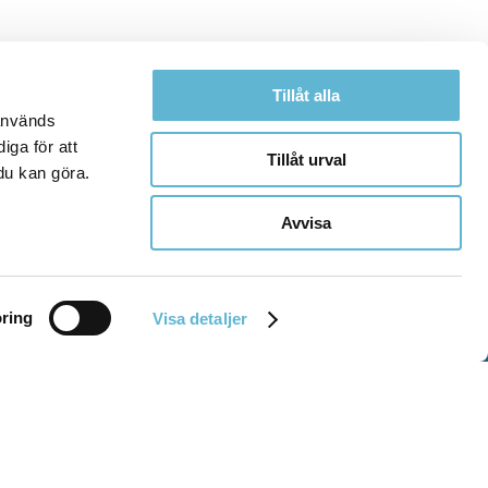
Tillåt alla
 används
iga för att
Tillåt urval
du kan göra.
Avvisa
ring
Visa detaljer