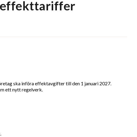
effekttariffer
etag ska införa effektavgifter till den 1 januari 2027.
m ett nytt regelverk.
.