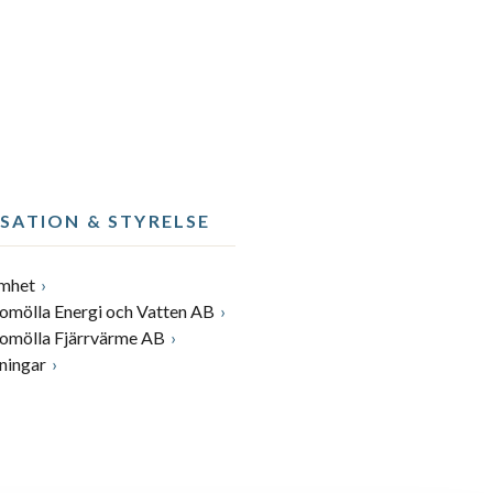
SATION & STYRELSE
amhet
romölla Energi och Vatten AB
romölla Fjärrvärme AB
ningar