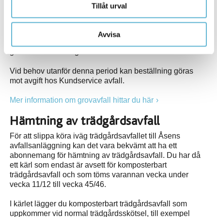
Hämtning av grovavfall
Tillåt urval
Hämtning av grovavfall (inte trädgårdsavfall eller vitvaror)
ingår i ditt ordinarie avfallsabonnemang med ett
Avvisa
hämtningstillfälle per år och hushåll. Årets
grovavfallshämtning är i november.
Vid behov utanför denna period kan beställning göras
mot avgift hos Kundservice avfall.
Mer information om grovavfall hittar du här
Hämtning av trädgårdsavfall
För att slippa köra iväg trädgårdsavfallet till Åsens
avfallsanläggning kan det vara bekvämt att ha ett
abonnemang för hämtning av trädgårdsavfall. Du har då
ett kärl som endast är avsett för komposterbart
trädgårdsavfall och som töms varannan vecka under
vecka 11/12 till vecka 45/46.
I kärlet lägger du komposterbart trädgårdsavfall som
uppkommer vid normal trädgårdsskötsel, till exempel