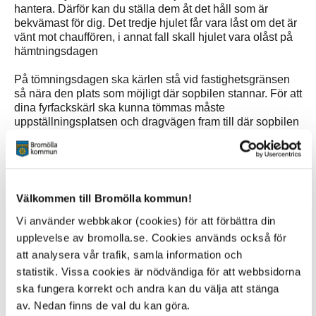
hantera. Därför kan du ställa dem åt det håll som är
bekvämast för dig. Det tredje hjulet får vara låst om det är
vänt mot chauffören, i annat fall skall hjulet vara olåst på
hämtningsdagen
På tömningsdagen ska kärlen stå vid fastighetsgränsen
så nära den plats som möjligt där sopbilen stannar. För att
dina fyrfackskärl ska kunna tömmas måste
uppställningsplatsen och dragvägen fram till där sopbilen
stannar vara hårdgjord.
Fyrfackskärlen ska stå på en plan, kantfri och hårdgjord
yta utan något i vägen som gör det svårt för sophämtaren
att vända på kärlet eller dra det fram till sopbilen.
Välkommen till Bromölla kommun!
Vi använder webbkakor (cookies) för att förbättra din
Dragvägen ska även den vara hårdgjord (till exempel
asfalt, stensatt eller gjutet).
upplevelse av bromolla.se. Cookies används också för
att analysera vår trafik, samla information och
Vi hjälper dig att göra rätt
statistik. Vissa cookies är nödvändiga för att webbsidorna
Ibland behöver de som sköter sophämtningen meddela
ska fungera korrekt och andra kan du välja att stänga
något till dig. Då hänger vi ett meddelande på
av. Nedan finns de val du kan göra.
avfallskärlets handtag. Där berättar vi vad du behöver