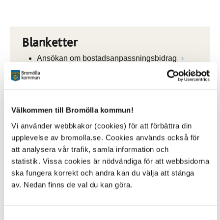
Blanketter
Ansökan om bostadsanpassningsbidrag
Bilaga till ansökan, medgivande
Ansökan om återställningsbidrag
Ansökan om bidrag för reparation, service,
besiktning
Välkommen till Bromölla kommun!
Fullmakt för anpassningsarbeten
Vi använder webbkakor (cookies) för att förbättra din
upplevelse av bromolla.se. Cookies används också för
att analysera vår trafik, samla information och
statistik. Vissa cookies är nödvändiga för att webbsidorna
ska fungera korrekt och andra kan du välja att stänga
Kontakt
av. Nedan finns de val du kan göra.
Agnes Nemeth
Handläggare
0456-82 26 06
Samtyckesval