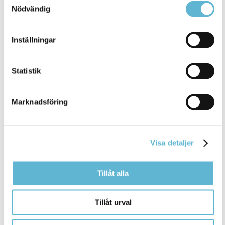
agnes.nemeth@bromolla.se
Nödvändig
Inställningar
Sidan senast uppdaterad:
den 25 January 2021
Statistik
Marknadsföring
Visa detaljer
Tillåt alla
KONTAKT
Tillåt urval
Besöksadress
Kommunhuset, Storgatan 48