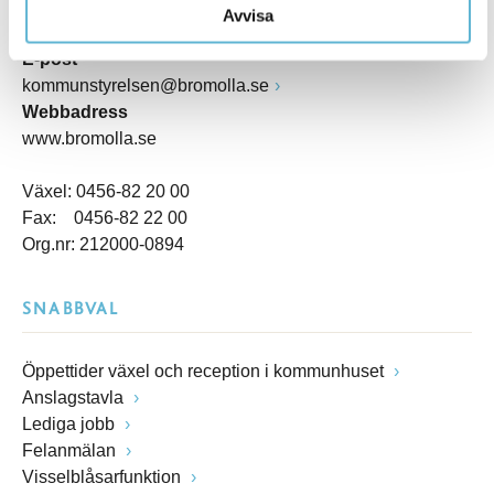
Postadress
Avvisa
Box 18, 295 21 Bromölla
E-post
kommunstyrelsen@bromolla.se
Webbadress
www.bromolla.se
Växel: 0456-82 20 00
Fax: 0456-82 22 00
Org.nr: 212000-0894
SNABBVAL
Öppettider växel och reception i kommunhuset
Anslagstavla
Lediga jobb
Felanmälan
Visselblåsarfunktion