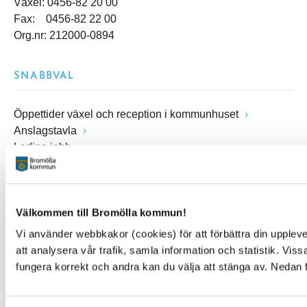
Växel: 0456-82 20 00
Fax: 0456-82 22 00
Org.nr: 212000-0894
SNABBVAL
Öppettider växel och reception i kommunhuset
Anslagstavla
Lediga jobb
Felanmälan
Visselblåsarfunktion
Blankettsamling
Välkommen till Bromölla kommun!
E-tjänster
E-förslag
Vi använder webbkakor (cookies) för att förbättra din upple
Kulturpunkten
att analysera vår trafik, samla information och statistik. Vi
Simhallen
fungera korrekt och andra kan du välja att stänga av. Nedan 
Pressrum
Facebook