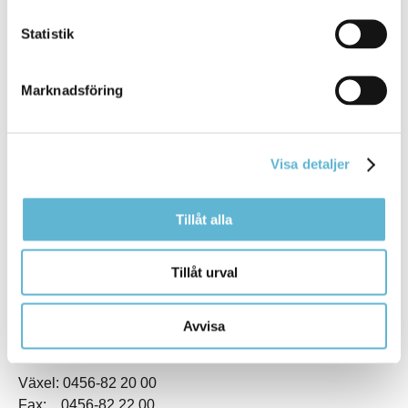
Statistik
Marknadsföring
KONTAKT
Visa detaljer
Besöksadress
Kommunhuset, Storgatan 48
Tillåt alla
Postadress
Box 18, 295 21 Bromölla
Tillåt urval
E-post
kommunstyrelsen@bromolla.se
Webbadress
Avvisa
www.bromolla.se
Växel: 0456-82 20 00
Fax: 0456-82 22 00