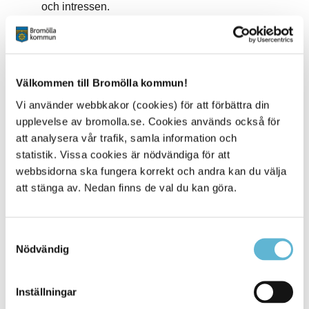
och intressen.
En sessionskaka som temporärt lagras i din dators
minne under tiden du är inne på webbplatsen.
Sessionskakan försvinner när du stänger din
webbläsare.
Välkommen till Bromölla kommun!
Vill du inte att vi använder kakor?
Vi använder webbkakor (cookies) för att förbättra din
upplevelse av bromolla.se. Cookies används också för
Om du inte accepterar att vi använder kakor kan du
att analysera vår trafik, samla information och
stänga av funktionen via säkerhetsinställningarna i din
statistik. Vissa cookies är nödvändiga för att
webbläsare. Du kan även ställa in webbläsaren så att du
får en varning varje gång webbplatsen försöker sätta en
webbsidorna ska fungera korrekt och andra kan du välja
kaka på din dator.
att stänga av. Nedan finns de val du kan göra.
Här finns beskrivning av vilka kakor som används
Samtyckesval
Nödvändig
Sidan senast uppdaterad:
den 11 September 2025
Inställningar