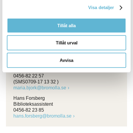
Förändring av taxa kan ske under kontraktstid genom
Visa detaljer
beslut i kommunfullmäktige.
Se din bokningsbekräftelse för lokalspecifika
Tillåt alla
hyresregler.
Tillåt urval
Kontakt
Avvisa
Maria Björk
Fritidssamordnare
0456-82 22 57
(SMS0709-17 13 32 )
maria.bjork@bromolla.se
Hans Forsberg
Biblioteksassistent
0456-82 23 85
hans.forsberg@bromolla.se