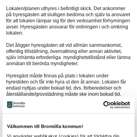
Lokalen/planen uthyres i befintligt skick. Det ankommer
på hyresgästen att slutligen bedöma och själv ta ansvaret
för att lokalen lämpar sig för den verksamhet förhyrningen
avser. Hyresgästen ansvarar för ordningen i och omkring
lokalen.
Det åligger hyresgästen att vid allmän sammankomst,
offentlig tillställning, övernattning eller annan aktivitet,
själv inhämta erforderliga myndighetstillstånd eller lämna
anmälan till berörda myndigheter.
Hyresgäst måste finnas på plats i lokalen under
hyrestiden och får inte hyra ut den åt annan. Lokalen får
endast nyttjas under bokad tid, dvs. förberedelser och
återställande/grovstädning måste ske inom bokad tid.
Lokalen ska lämnas i samma skick som då hyrestiden
började. Hyresgästen är ersättningsskyldig om det
uppstår skador på inventarier eller i lokalen och ska
anmäla till kulturpunkten@bromolla.se om skada
Välkommen till Bromölla kommun!
uppkommit. Avgift kan komma att tas ut om rapportering
Vi använder webbkakor (cookies) för att förbättra din
om misskötsel inkommer till kommunen. Efterföljs inte