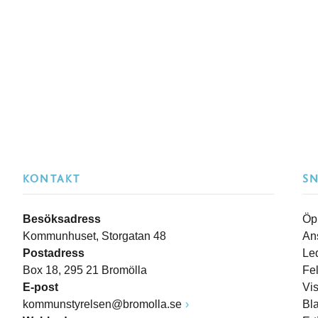
KONTAKT
S
Besöksadress
Öp
Kommunhuset, Storgatan 48
An
Postadress
Le
Box 18, 295 21 Bromölla
Fe
E-post
Vi
kommunstyrelsen@bromolla.se
Bl