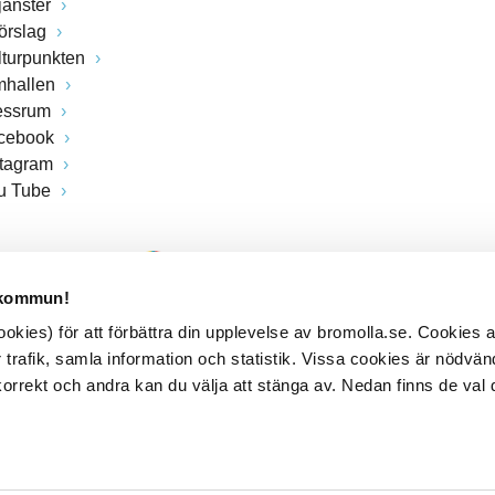
jänster
förslag
lturpunkten
mhallen
essrum
cebook
stagram
u Tube
 kommun!
kies) för att förbättra din upplevelse av bromolla.se. Cookies
 trafik, samla information och statistik. Vissa cookies är nödvänd
rrekt och andra kan du välja att stänga av. Nedan finns de val 