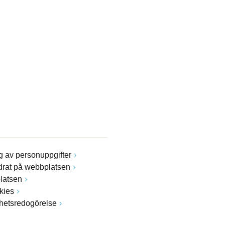
 av personuppgifter
drat på webbplatsen
latsen
kies
ghetsredogörelse