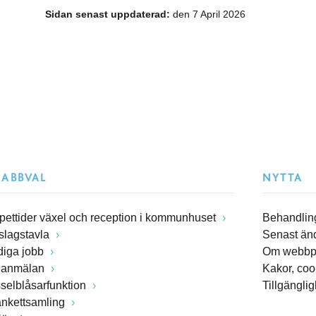
Sidan senast uppdaterad:
den 7 April 2026
NABBVAL
NYTTA
pettider växel och reception i kommunhuset
Behandling
slagstavla
Senast än
diga jobb
Om webbp
lanmälan
Kakor, coo
sselblåsarfunktion
Tillgängli
ankettsamling