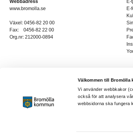
Webbadress
E-t
www.bromolla.se
E-
Ku
Växel: 0456-82 20 00
Si
Fax: 0456-82 22 00
Pr
Org.nr: 212000-0894
Fa
In
Yo
Välkommen till Bromölla
Vi använder webbkakor (coo
också för att analysera vår
webbsidorna ska fungera ko