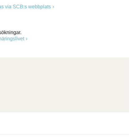
as via SCB:s webbplats
sökningar.
äringslivet