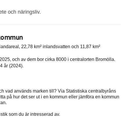
ete och näringsliv.
a kommun
 landareal, 22,78 km² inlandsvatten och 11,87 km²
025, och av dem bor cirka 8000 i centralorten Bromölla.
4 år (2024).
 vad används marken till? Via Statistiska centralbyråns
itta på hur det ser ut i en kommun eller jämföra en kommun
van.
istik som du är intresserad av.