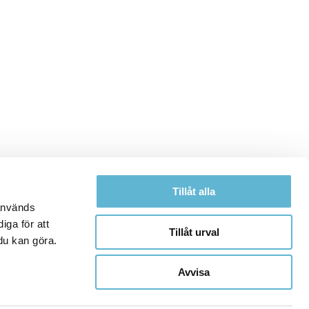
Tillåt alla
 används
iga för att
Tillåt urval
du kan göra.
Avvisa