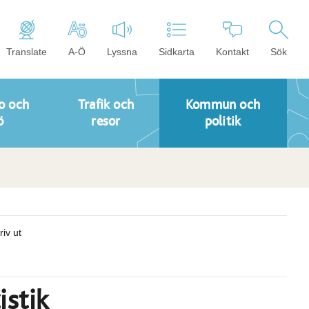
Translate
A-Ö
Lyssna
Sidkarta
Kontakt
Sök
o och
Trafik och
Kommun och
ö
resor
politik
riv ut
istik