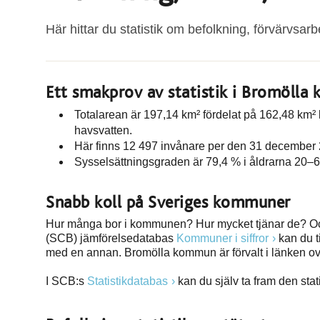
Här hittar du statistik om befolkning, förvärvsarb
Ett smakprov av statistik i Bromöll
Totalarean är 197,14 km² fördelat på 162,48 km²
havsvatten.
Här finns 12 497 invånare per den 31 december 2
Sysselsättningsgraden är 79,4 % i åldrarna 20–6
Snabb koll på Sveriges kommuner
Hur många bor i kommunen? Hur mycket tjänar de? Och
(SCB) jämförelsedatabas
Kommuner i siffror
kan du t
med en annan. Bromölla kommun är förvalt i länken o
I SCB:s
Statistikdatabas
kan du själv ta fram den stat