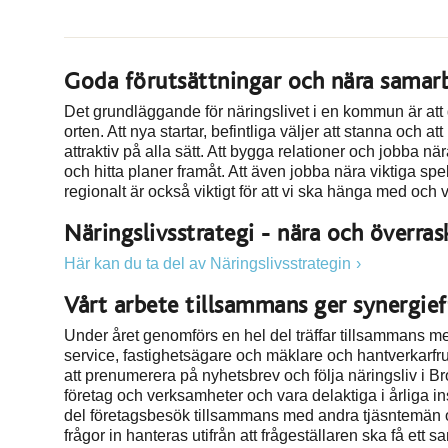
Goda förutsättningar och nära samar
Det grundläggande för näringslivet i en kommun är att 
orten. Att nya startar, befintliga väljer att stanna och at
attraktiv på alla sätt. Att bygga relationer och jobba nära
och hitta planer framåt. Att även jobba nära viktiga spel
regionalt är också viktigt för att vi ska hänga med och
Näringslivsstrategi - nära och överra
Här kan du ta del av Näringslivsstrategin
Vårt arbete tillsammans ger synergief
Under året genomförs en hel del träffar tillsammans med
service, fastighetsägare och mäklare och hantverkarfruk
att prenumerera på nyhetsbrev och följa näringsliv i 
företag och verksamheter och vara delaktiga i årliga i
del företagsbesök tillsammans med andra tjäsntemän och
frågor in hanteras utifrån att frågeställaren ska få ett 