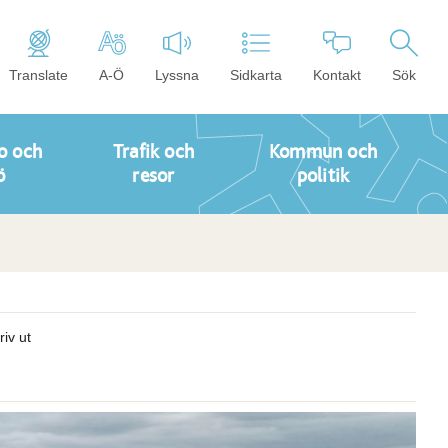
Translate
A-Ö
Lyssna
Sidkarta
Kontakt
Sök
o och
Trafik och
Kommun och
ö
resor
politik
riv ut