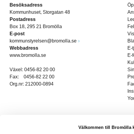
Besöksadress
Öp
Kommunhuset, Storgatan 48
An
Postadress
Le
Box 18, 295 21 Bromölla
Fe
E-post
Vi
kommunstyrelsen@bromolla.se
Bl
Webbadress
E-t
www.bromolla.se
E-
Ku
Växel: 0456-82 20 00
Si
Fax: 0456-82 22 00
Pr
Org.nr: 212000-0894
Fa
In
Yo
Välkommen till Bromölla