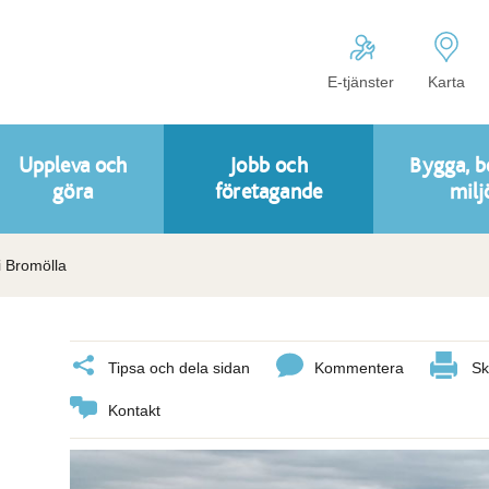
E-tjänster
Karta
Uppleva och
Jobb och
Bygga, b
göra
företagande
milj
i Bromölla
Tipsa och dela sidan
Kommentera
Sk
Kontakt