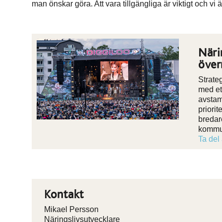
man önskar göra. Att vara tillgängliga är viktigt och vi ä
Näri
över
Strate
med et
avstam
priorit
bredare
kommun
Ta del
Kontakt
Mikael Persson
Näringslivsutvecklare