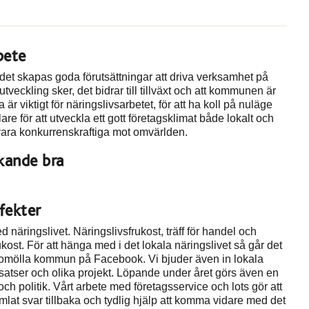
bete
det skapas goda förutsättningar att driva verksamhet på
t utveckling sker, det bidrar till tillväxt och att kommunen är
 är viktigt för näringslivsarbetet, för att ha koll på nuläge
are för att utveckla ett gott företagsklimat både lokalt och
 vara konkurrenskraftiga mot omvärlden.
skande bra
fekter
 näringslivet. Näringslivsfrukost, träff för handel och
ost. För att hänga med i det lokala näringslivet så går det
Bromölla kommun på Facebook. Vi bjuder även in lokala
nsatser och olika projekt. Löpande under året görs även en
 politik. Vårt arbete med företagsservice och lots gör att
samlat svar tillbaka och tydlig hjälp att komma vidare med det