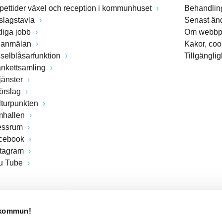
pettider växel och reception i kommunhuset
Behandling
slagstavla
Senast än
diga jobb
Om webbp
lanmälan
Kakor, coo
sselblåsarfunktion
Tillgängli
ankettsamling
jänster
förslag
lturpunkten
mhallen
essrum
cebook
stagram
u Tube
 kommun!