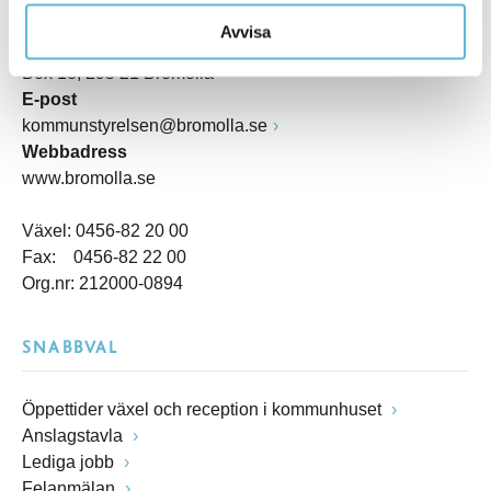
Kommunhuset, Storgatan 48
Avvisa
Postadress
Box 18, 295 21 Bromölla
E-post
kommunstyrelsen@bromolla.se
Webbadress
www.bromolla.se
Växel: 0456-82 20 00
Fax: 0456-82 22 00
Org.nr: 212000-0894
SNABBVAL
Öppettider växel och reception i kommunhuset
Anslagstavla
Lediga jobb
Felanmälan