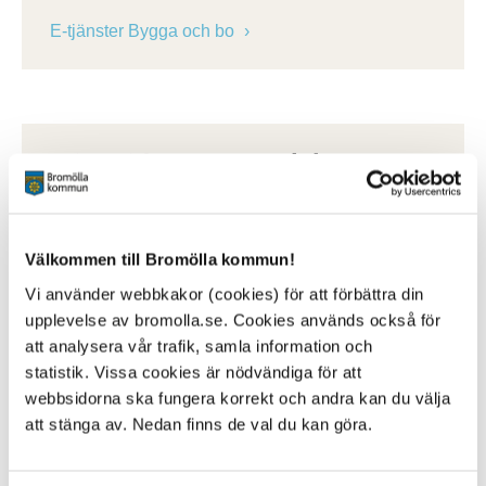
E-tjänster Bygga och bo
Mina sidor Bygga och bo
Här kommer du in på Mina sidor och kan se
meddelande och följa dina ärenden.
Välkommen till Bromölla kommun!
Mina sidor Bygga och bo
Vi använder webbkakor (cookies) för att förbättra din
upplevelse av bromolla.se. Cookies används också för
att analysera vår trafik, samla information och
statistik. Vissa cookies är nödvändiga för att
Mer information
webbsidorna ska fungera korrekt och andra kan du välja
att stänga av. Nedan finns de val du kan göra.
Bygglovstaxa