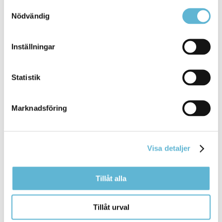
Samtyckesval
Nödvändig
Kontakt
Inställningar
Conny Egrenius
Byggnadsinspektör
0456-82 20 66
Statistik
myndighetskontoret@bromolla.se
Marknadsföring
Sidan senast uppdaterad:
den 21 January 2025
Visa detaljer
Tillåt alla
KONTAKT
Tillåt urval
Besöksadress