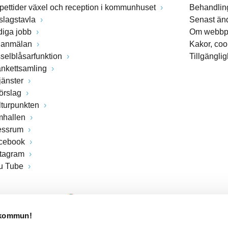
pettider växel och reception i kommunhuset
Behandling
slagstavla
Senast än
diga jobb
Om webbp
lanmälan
Kakor, coo
sselblåsarfunktion
Tillgängli
ankettsamling
jänster
förslag
lturpunkten
mhallen
essrum
cebook
stagram
u Tube
 kommun!