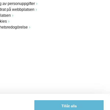
 av personuppgifter
drat på webbplatsen
latsen
kies
ghetsredogörelse
Tillåt alla