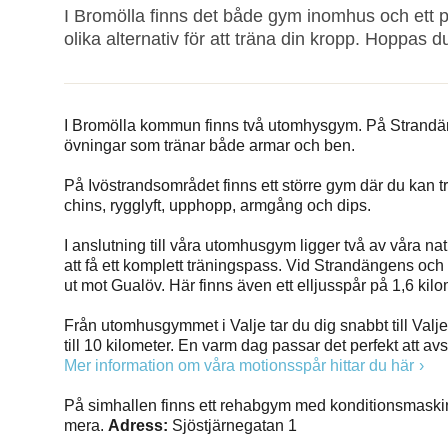
I Bromölla finns det både gym inomhus och ett 
olika alternativ för att träna din kropp. Hoppas 
I Bromölla kommun finns två utomhysgym. På Strandän
övningar som tränar både armar och ben.
På Ivöstrandsområdet finns ett större gym där du kan 
chins, rygglyft, upphopp, armgång och dips.
I anslutning till våra utomhusgym ligger två av våra n
att få ett komplett träningspass. Vid Strandängens o
ut mot Gualöv. Här finns även ett elljusspår på 1,6 k
Från utomhusgymmet i Valje tar du dig snabbt till Valje 
till 10 kilometer. En varm dag passar det perfekt att av
Mer information om våra motionsspår hittar du här
På simhallen finns ett rehabgym med konditionsmaskin
mera.
Adress:
Sjöstjärnegatan 1