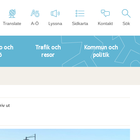
Translate
A-Ö
Lyssna
Sidkarta
Kontakt
Sök
o och
Trafik och
Kommun och
ö
resor
politik
riv ut