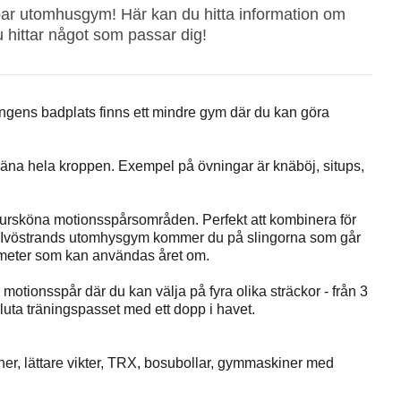
par utomhusgym! Här kan du hitta information om
du hittar något som passar dig!
gens badplats finns ett mindre gym där du kan göra
träna hela kroppen. Exempel på övningar är knäböj, situps,
atursköna motionsspårsområden. Perfekt att kombinera för
ch Ivöstrands utomhysgym kommer du på slingorna som går
ilometer som kan användas året om.
motionsspår där du kan välja på fyra olika sträckor - från 3
sluta träningspasset med ett dopp i havet.
er, lättare vikter, TRX, bosubollar, gymmaskiner med