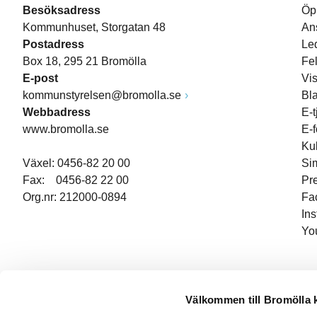
Besöksadress
Öp
Kommunhuset, Storgatan 48
An
Postadress
Le
Box 18, 295 21 Bromölla
Fe
E-post
Vi
kommunstyrelsen@bromolla.se
Bl
Webbadress
E-t
www.bromolla.se
E-
Ku
Växel: 0456-82 20 00
Si
Fax: 0456-82 22 00
Pr
Org.nr: 212000-0894
Fa
In
Yo
Välkommen till Bromölla