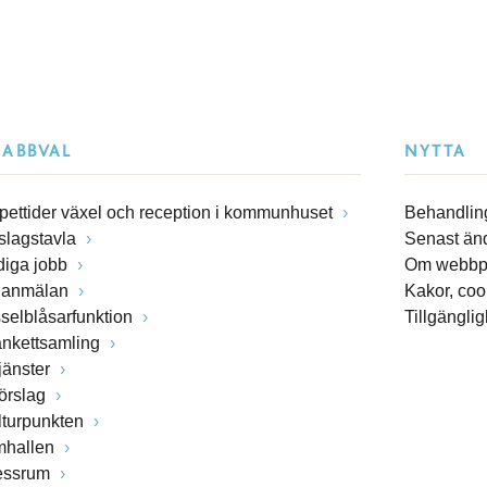
NABBVAL
NYTTA
pettider växel och reception i kommunhuset
Behandling
slagstavla
Senast än
diga jobb
Om webbp
lanmälan
Kakor, coo
sselblåsarfunktion
Tillgängli
ankettsamling
jänster
förslag
lturpunkten
mhallen
essrum