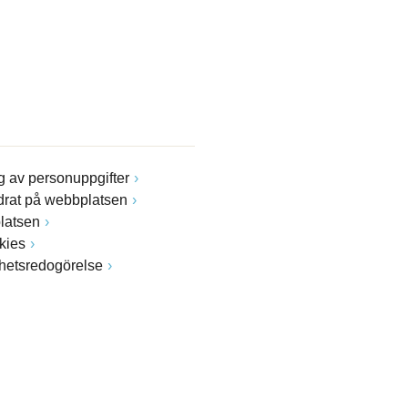
 av personuppgifter
drat på webbplatsen
latsen
kies
ghetsredogörelse