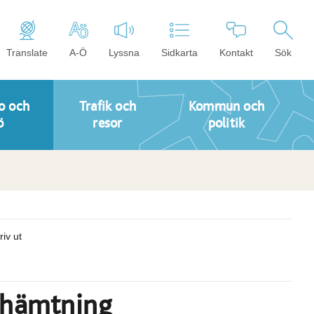
Translate
A-Ö
Lyssna
Sidkarta
Kontakt
Sök
o och
Trafik och
Kommun och
ö
resor
politik
riv ut
shämtning