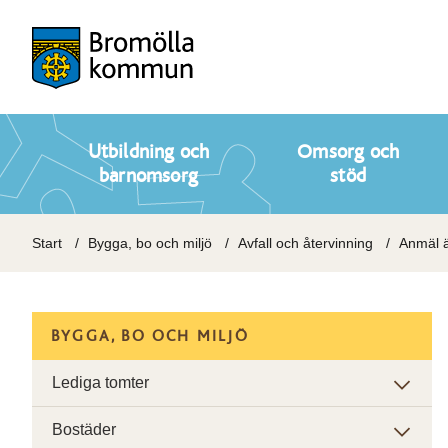
Utbildning och
Omsorg och
barnomsorg
stöd
Start
Bygga, bo och miljö
Avfall och återvinning
Anmäl ä
BYGGA, BO OCH MILJÖ
Lediga tomter
Bostäder