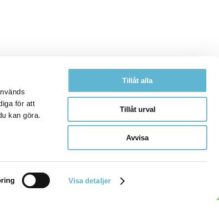
Tillåt alla
 används
iga för att
Tillåt urval
du kan göra.
Avvisa
ring
Visa detaljer