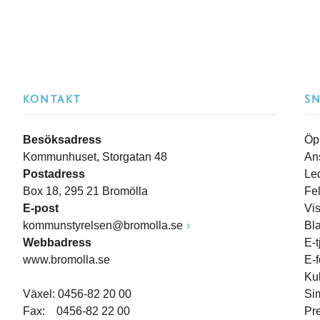
KONTAKT
S
Besöksadress
Öp
Kommunhuset, Storgatan 48
An
Postadress
Le
Box 18, 295 21 Bromölla
Fe
E-post
Vi
kommunstyrelsen@bromolla.se
Bl
Webbadress
E-t
www.bromolla.se
E-
Ku
Växel: 0456-82 20 00
Si
Fax: 0456-82 22 00
Pr