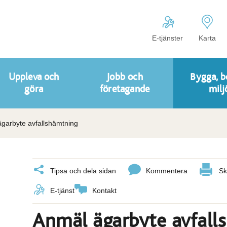
E-tjänster
Karta
Uppleva och
Jobb och
Bygga, b
göra
företagande
milj
garbyte avfallshämtning
Tipsa och dela sidan
Kommentera
Sk
E-tjänst
Kontakt
Anmäl ägarbyte avfall