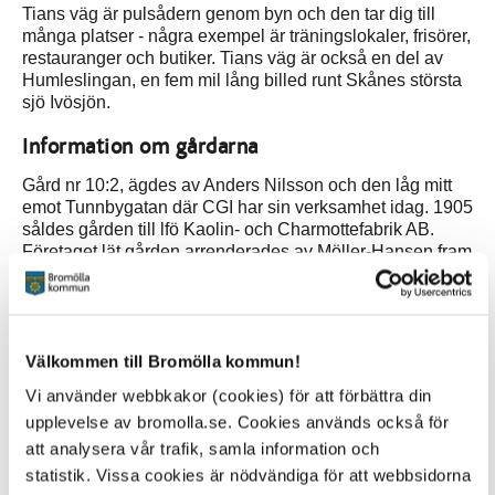
Tians väg är pulsådern genom byn och den tar dig till
många platser - några exempel är träningslokaler, frisörer,
restauranger och butiker. Tians väg är också en del av
Humleslingan, en fem mil lång billed runt Skånes största
sjö Ivösjön.
Information om gårdarna
Gård nr 10:2, ägdes av Anders Nilsson och den låg mitt
emot Tunnbygatan där CGI har sin verksamhet idag. 1905
såldes gården till lfö Kaolin- och Charmottefabrik AB.
Företaget lät gården arrenderades av Möller-Hansen fram
till 1920-talet då arrendet övertogs av Martin Gren. Han
lämnade gården 1944 då gårdsbyggnaderna revs. Han
var den siste brukaren av gården och först 1977
bebyggdes tomten igen, då med en ICA butik.
Välkommen till Bromölla kommun!
Gård nr 10:3, är Tiansgården. Tiansgården var tidigare en
Vi använder webbkakor (cookies) för att förbättra din
kringbyggd gård men efterhand fick delar av gården rivas
upplevelse av bromolla.se. Cookies används också för
för att ge plats åt den alltmer trafikerade vägen. Gården
att analysera vår trafik, samla information och
var under senare hälften av 1800-talet i greve Trolle
Wachtmeisters ägo. 1939 såldes gården till lföverken som
statistik. Vissa cookies är nödvändiga för att webbsidorna
ansågs behöva tomtmark för de anställda. Byggnaderna