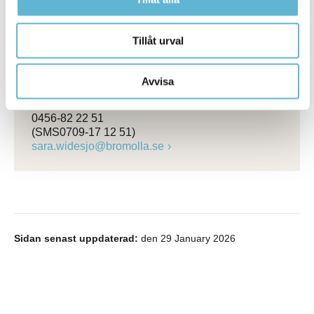
Tillåt urval
Kontakt
Avvisa
Sara Widesjö
Turismstrateg
0456-82 22 51
(SMS0709-17 12 51)
sara.widesjo@bromolla.se
Sidan senast uppdaterad:
den 29 January 2026