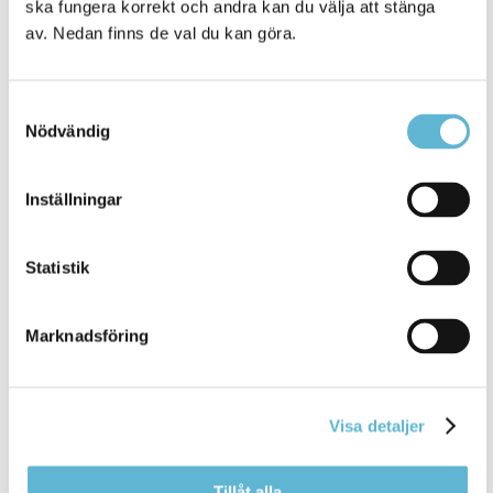
ska fungera korrekt och andra kan du välja att stänga
sparades och med ekonomiskt bistånd av bruket blev den
av. Nedan finns de val du kan göra.
förvandlad till fritidsgård, som sköts av en stiftelse.
Samtyckesval
Nödvändig
Inställningar
Statistik
Marknadsföring
Tians väg
Tians väg går som en pulsåder genom Bromölla tätort
och den sträcker sig mellan Kristianstadsvägen och
Visa detaljer
väg 116. Vägen fick sitt namn år 1949.
Läs om Tians väg
Tillåt alla