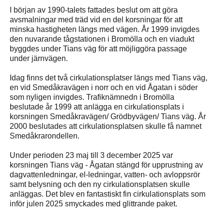
I början av 1990-talets fattades beslut om att göra
avsmalningar med träd vid en del korsningar för att
minska hastigheten längs med vägen. År 1999 invigdes
den nuvarande tågstationen i Bromölla och en viadukt
byggdes under Tians väg för att möjliggöra passage
under järnvägen.
Idag finns det två cirkulationsplatser längs med Tians väg,
en vid Smedåkravägen i norr och en vid Ågatan i söder
som nyligen invigdes. Trafiknämnedn i Bromölla
beslutade år 1999 att anlägga en cirkulationsplats i
korsningen Smedåkravägen/ Grödbyvägen/ Tians väg. År
2000 beslutades att cirkulationsplatsen skulle få namnet
Smedåkrarondellen.
Under perioden 23 maj till 3 december 2025 var
korsningen Tians väg - Ågatan stängd för upprustning av
dagvattenledningar, el-ledningar, vatten- och avloppsrör
samt belysning och den ny cirkulationsplatsen skulle
anläggas. Det blev en fantastiskt fin cirkulationsplats som
inför julen 2025 smyckades med glittrande paket.