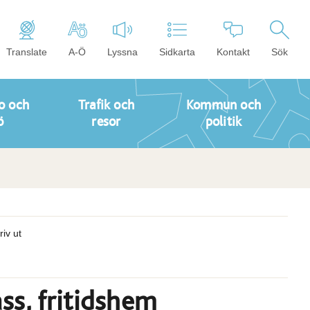
Translate
A-Ö
Lyssna
Sidkarta
Kontakt
Sök
o och
Trafik och
Kommun och
ö
resor
politik
riv ut
ss, fritidshem