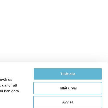
Tillåt alla
 används
iga för att
Tillåt urval
du kan göra.
Avvisa