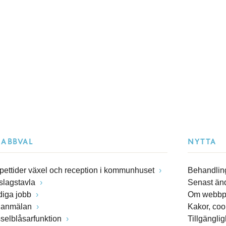
NABBVAL
NYTTA
pettider växel och reception i kommunhuset
Behandling
slagstavla
Senast än
diga jobb
Om webbp
lanmälan
Kakor, coo
sselblåsarfunktion
Tillgängli