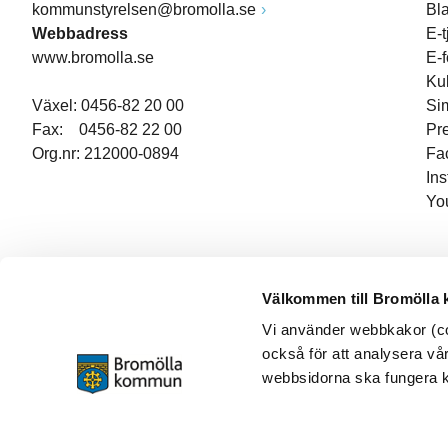
kommunstyrelsen@bromolla.se
Bl
Webbadress
E-t
www.bromolla.se
E-
Ku
Växel: 0456-82 20 00
Si
Fax: 0456-82 22 00
Pr
Org.nr: 212000-0894
Fa
In
Yo
Välkommen till Bromölla
Vi använder webbkakor (coo
också för att analysera vår
webbsidorna ska fungera ko