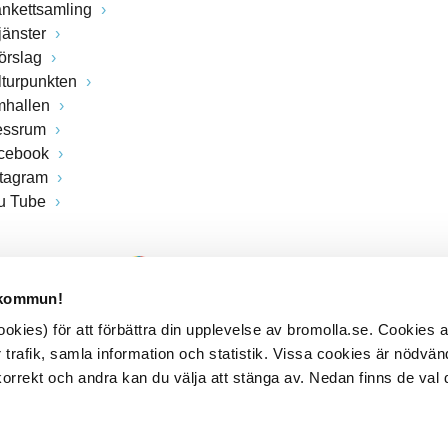
ankettsamling
jänster
förslag
lturpunkten
mhallen
essrum
cebook
stagram
u Tube
 kommun!
kies) för att förbättra din upplevelse av bromolla.se. Cookies
 trafik, samla information och statistik. Vissa cookies är nödvänd
rrekt och andra kan du välja att stänga av. Nedan finns de val 