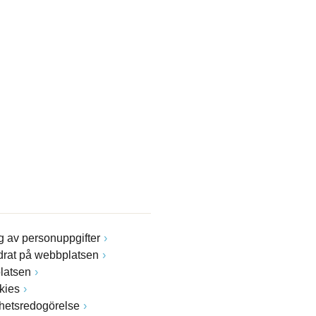
 av personuppgifter
drat på webbplatsen
latsen
kies
ghetsredogörelse