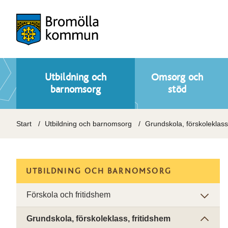
Utbildning och
Omsorg och
barnomsorg
stöd
Start
Utbildning och barnomsorg
Grundskola, förskoleklass
UTBILDNING OCH BARNOMSORG
Förskola och fritidshem
Grundskola, förskoleklass, fritidshem