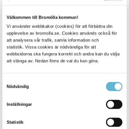
Välkommen till Bromölla kommun!
Vi använder webbkakor (cookies) för att förbättra din
Leder
upplevelse av bromolla.se. Cookies används också för
att analysera vår trafik, samla information och
Ta cykeln eller vandringskängorna och ge dig ut på
statistik. Vissa cookies är nödvändiga för att
någon av våra härliga leder. På korta sträckor upplever
webbsidorna ska fungera korrekt och andra kan du välja
du många olika naturmiljöer som slätt, skog, hav, sjö,
berg och dal.
Besök våra härliga leder
att stänga av. Nedan finns de val du kan göra.
Samtyckesval
Nödvändig
Inställningar
Statistik