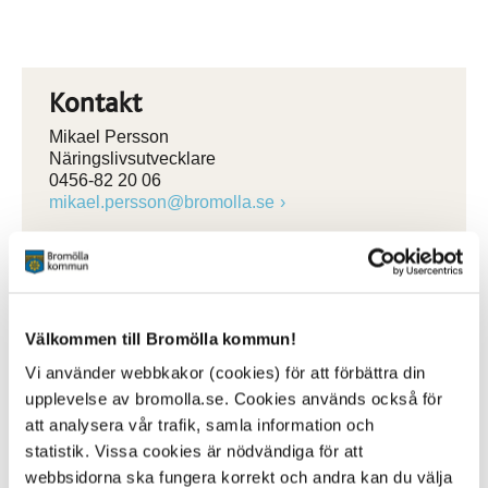
Kontakt
Mikael Persson
Näringslivsutvecklare
0456-82 20 06
mikael.persson@bromolla.se
Välkommen till Bromölla kommun!
Sidan senast uppdaterad:
den 2 July 2024
Vi använder webbkakor (cookies) för att förbättra din
upplevelse av bromolla.se. Cookies används också för
att analysera vår trafik, samla information och
statistik. Vissa cookies är nödvändiga för att
webbsidorna ska fungera korrekt och andra kan du välja