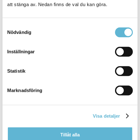
att stänga av. Nedan finns de val du kan göra.
KONTAKT
Samtyckesval
Nödvändig
Besöksadress
Kommunhuset, Storgatan 48
Inställningar
Postadress
Box 18, 295 21 Bromölla
Statistik
E-post
kommunstyrelsen@bromolla.se
Webbadress
Marknadsföring
www.bromolla.se
Växel: 0456-82 20 00
Visa detaljer
Fax: 0456-82 22 00
Org.nr: 212000-0894
Tillåt alla