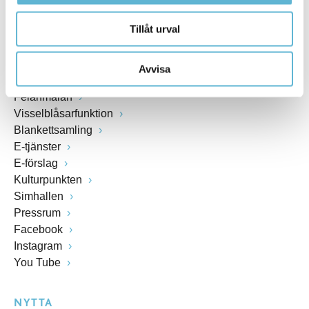
SNABBVAL
Tillåt urval
Öppettider växel och reception i kommunhuset
Anslagstavla
Avvisa
Lediga jobb
Felanmälan
Visselblåsarfunktion
Blankettsamling
E-tjänster
E-förslag
Kulturpunkten
Simhallen
Pressrum
Facebook
Instagram
You Tube
NYTTA