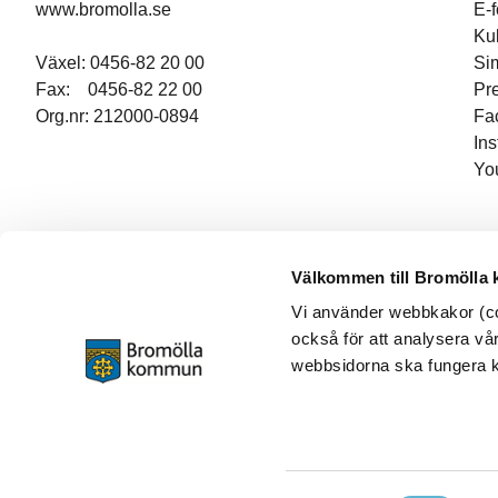
www.bromolla.se
E-
Ku
Växel: 0456-82 20 00
Si
Fax: 0456-82 22 00
Pr
Org.nr: 212000-0894
Fa
In
Yo
Välkommen till Bromölla
Vi använder webbkakor (coo
också för att analysera vår
webbsidorna ska fungera ko