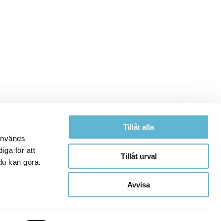
Tillåt alla
 används
iga för att
Tillåt urval
du kan göra.
Avvisa