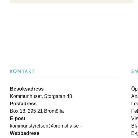
KONTAKT
S
Besöksadress
Öp
Kommunhuset, Storgatan 48
An
Postadress
Le
Box 18, 295 21 Bromölla
Fe
E-post
Vi
kommunstyrelsen@bromolla.se
Bl
Webbadress
E-t