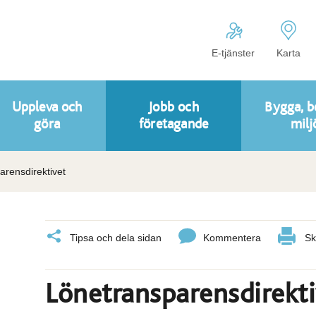
E-tjänster
Karta
Uppleva och
Jobb och
Bygga, b
göra
företagande
milj
arensdirektivet
Tipsa och dela sidan
Kommentera
Sk
Lönetransparensdirekti