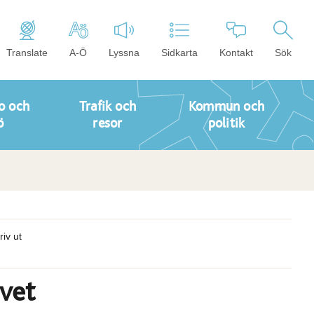
Translate
A-Ö
Lyssna
Sidkarta
Kontakt
Sök
o och
Trafik och
Kommun och
ö
resor
politik
riv ut
vet