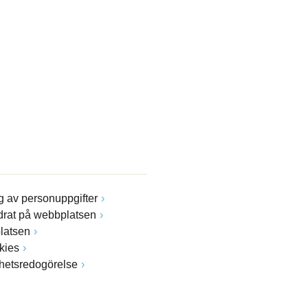
 av personuppgifter
drat på webbplatsen
latsen
kies
ghetsredogörelse