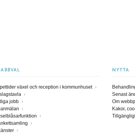
NABBVAL
NYTTA
pettider växel och reception i kommunhuset
Behandling
slagstavla
Senast än
diga jobb
Om webbp
lanmälan
Kakor, coo
sselblåsarfunktion
Tillgängli
ankettsamling
jänster