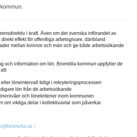
a kommun.
ensdirektiv i kraft. Även om det svenska införandet av
direkt effekt för offentliga arbetsgivare, däribland
lnader mellan kvinnor och män och ge både arbetssökande
ering och information om lön. Bromölla kommun uppfyller de
att:
ler löneintervall tidigt i rekryteringsprocessen
tidigare lön från de arbetssökande
 lönenivåer och lönekriterier inom kommunen
om viktiga delar i kollektivavtal som påverkar
hr@bromolla.se