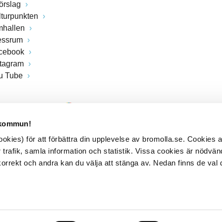
förslag
lturpunkten
mhallen
essrum
cebook
stagram
u Tube
 kommun!
kies) för att förbättra din upplevelse av bromolla.se. Cookies
 trafik, samla information och statistik. Vissa cookies är nödvänd
rrekt och andra kan du välja att stänga av. Nedan finns de val 