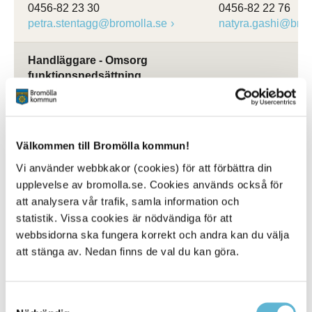
0456-82 23 30
0456-82 22 76
petra.stentagg@bromolla.se
natyra.gashi@brom
Handläggare - Omsorg
funktionsnedsättning
Madelene Eriksson
Louise Lindskog
Handläggare
LSS-handläggare
0456-82 21 28
0456-82 21 99
Välkommen till Bromölla kommun!
louise.lindskog@b
madelene.eriksson@bromolla.se
Vi använder webbkakor (cookies) för att förbättra din
upplevelse av bromolla.se. Cookies används också för
att analysera vår trafik, samla information och
statistik. Vissa cookies är nödvändiga för att
Enhetschef
webbsidorna ska fungera korrekt och andra kan du välja
att stänga av. Nedan finns de val du kan göra.
Sara Falk
Enhetschef
0456-82 25 99
Samtyckesval
sara.falk@bromolla.se