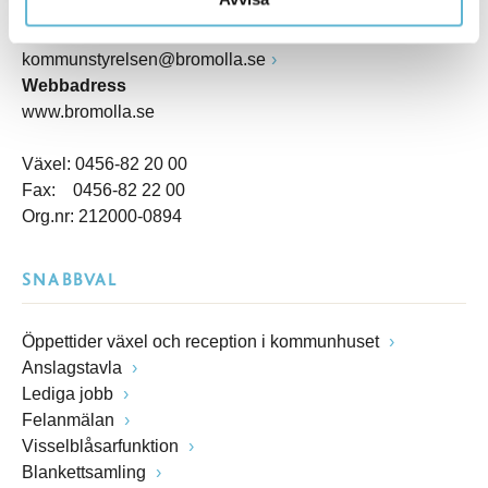
Box 18, 295 21 Bromölla
E-post
kommunstyrelsen@bromolla.se
Webbadress
www.bromolla.se
Växel: 0456-82 20 00
Fax: 0456-82 22 00
Org.nr: 212000-0894
SNABBVAL
Öppettider växel och reception i kommunhuset
Anslagstavla
Lediga jobb
Felanmälan
Visselblåsarfunktion
Blankettsamling