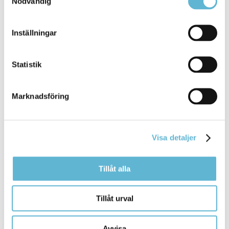
Nödvändig
Inställningar
Sidan senast uppdaterad:
den 3 September 2025
Statistik
Marknadsföring
Visa detaljer
KONTAKT
Tillåt alla
Besöksadress
Tillåt urval
Kommunhuset, Storgatan 48
Postadress
Avvisa