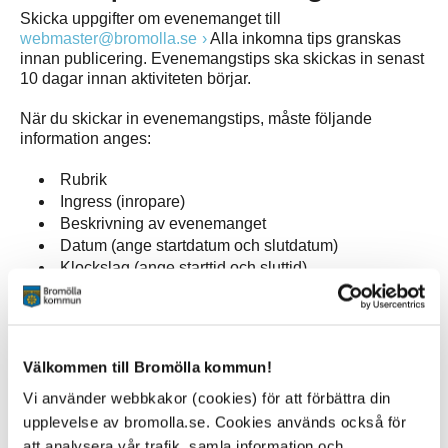
Skicka uppgifter om evenemanget till
webmaster@bromolla.se
Alla inkomna tips granskas
innan publicering. Evenemangstips ska skickas in senast
10 dagar innan aktiviteten börjar.
När du skickar in evenemangstips, måste följande
information anges:
Rubrik
Ingress (inropare)
Beskrivning av evenemanget
Datum (ange startdatum och slutdatum)
Klockslag (ange starttid och sluttid)
Plats
Arrangör (namn, telefon, e-post till arrangör)
Ev medarrangör
Ev prisinformation
Välkommen till Bromölla kommun!
Ev åldersgräns
Vi använder webbkakor (cookies) för att förbättra din
Ev evenemangslänk eller bokningslänk
Bild (.jpg) ska bifogas
upplevelse av bromolla.se. Cookies används också för
Kontaktinformation (namn, telefon, e-post till
att analysera vår trafik, samla information och