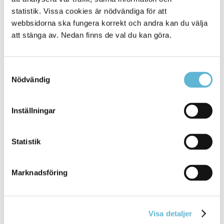
uppgiftslämnare)
statistik. Vissa cookies är nödvändiga för att
webbsidorna ska fungera korrekt och andra kan du välja
att stänga av. Nedan finns de val du kan göra.
Evenemangskalendern hittar du här
https://evenemang.bromolla.se/sv/se-och-gora
Samtyckesval
Nödvändig
Kontakt
Kerstin Persson
Inställningar
Kommunikatör/webbansvarig
0456-82 21 58
(SMS0709-17 11 58)
Statistik
kerstin.persson@bromolla.se
Marknadsföring
Visa detaljer
Sidan senast uppdaterad:
den 9 October 2024