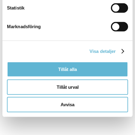
Statistik
Kontakt
Marknadsföring
Kommunstyrelsen
kommunstyrelsen@bromolla.se
Inger Hofflander
Visa detaljer
Kommunsekreterare
0456-82 21 72
(SMS0709-17 11 72)
Tillåt alla
inger.hofflander@bromolla.se
Tillåt urval
Avvisa
Sidan senast uppdaterad:
den 11 March 2026