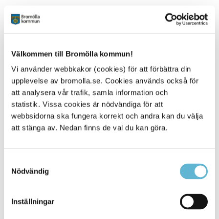
Utskottets uppgifter
Vård- och omsorgsutskottet hanterar individärenden inom
utskottets sakområden. Utskottet bereder ärenden till
kommunstyrelsen inom följande områden:
Välkommen till Bromölla kommun!
Vi använder webbkakor (cookies) för att förbättra din
Kommunala hälso- och sjukvården
upplevelse av bromolla.se. Cookies används också för
Äldreomsorg
Färdtjänst och riksfärdtjänst
att analysera vår trafik, samla information och
Stöd och service till vissa funktionshindrade enligt
statistik. Vissa cookies är nödvändiga för att
LSS (1993:387)
webbsidorna ska fungera korrekt och andra kan du välja
att stänga av. Nedan finns de val du kan göra.
Samtyckesval
Relaterad information
Nödvändig
Mötestider
Kontakta din politiker
Inställningar