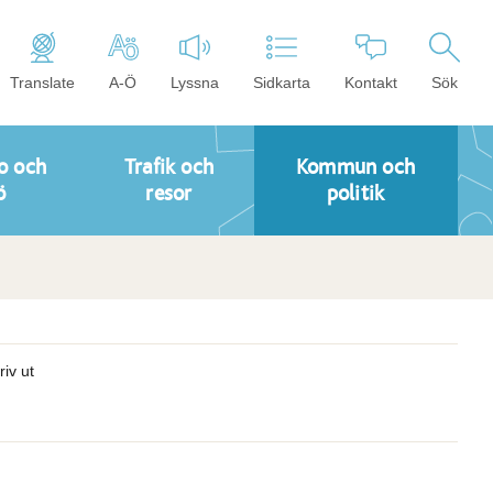
Translate
A-Ö
Lyssna
Sidkarta
Kontakt
Sök
o och
Trafik och
Kommun och
ö
resor
politik
riv ut