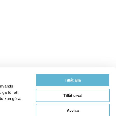
Tillåt alla
 används
iga för att
Tillåt urval
du kan göra.
Avvisa