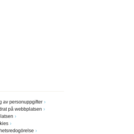
 av personuppgifter
drat på webbplatsen
latsen
kies
ghetsredogörelse