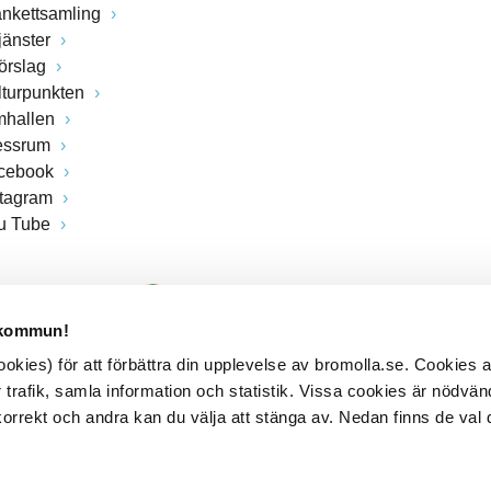
ankettsamling
jänster
förslag
lturpunkten
mhallen
essrum
cebook
stagram
u Tube
 kommun!
kies) för att förbättra din upplevelse av bromolla.se. Cookies
 trafik, samla information och statistik. Vissa cookies är nödvänd
rrekt och andra kan du välja att stänga av. Nedan finns de val 