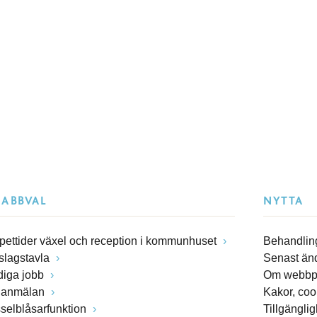
NABBVAL
NYTTA
pettider växel och reception i kommunhuset
Behandling
slagstavla
Senast än
diga jobb
Om webbp
lanmälan
Kakor, coo
sselblåsarfunktion
Tillgängli