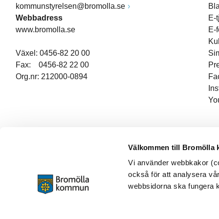
kommunstyrelsen@bromolla.se
Bl
Webbadress
E-t
www.bromolla.se
E-
Ku
Växel: 0456-82 20 00
Si
Fax: 0456-82 22 00
Pr
Org.nr: 212000-0894
Fa
In
Yo
Välkommen till Bromölla
Vi använder webbkakor (coo
också för att analysera vår
webbsidorna ska fungera ko