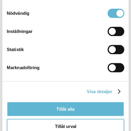
Öllerbacka
Samtyckesval
Öllers väg 7
Nödvändig
291 94 Näsum
0456-82 27 95
Margaretha Johnsson
Inställningar
Enhetschef Pärlan
0456-82 20 43
(SMS0709-17 10 43 )
Statistik
margareta.johnsson@bromolla.se
Marknadsföring
Visa detaljer
Sidan senast uppdaterad:
den 27 May 2020
Tillåt alla
KONTAKT
Tillåt urval