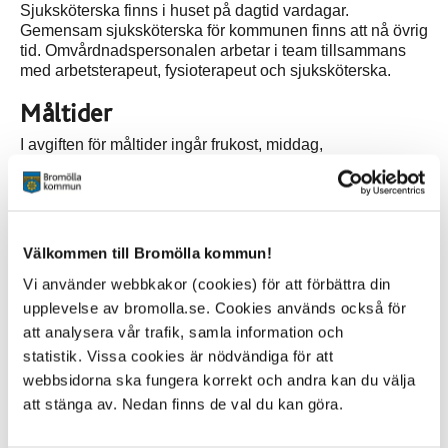
Sjuksköterska finns i huset på dagtid vardagar.
Gemensam sjuksköterska för kommunen finns att nå övrig
tid. Omvårdnadspersonalen arbetar i team tillsammans
med arbetsterapeut, fysioterapeut och sjuksköterska.
Måltider
I avgiften för måltider ingår frukost, middag,
eftermiddagsfika, kvällsmat och kvällsfika. Det finns
också möjlighet att få mellanmål på övrig tid.
Aktiviteter
Välkommen till Bromölla kommun!
Aktiviteter utgår från den enskildes önskemål och behov.
Vi använder webbkakor (cookies) för att förbättra din
upplevelse av bromolla.se. Cookies används också för
att analysera vår trafik, samla information och
Kontakt
statistik. Vissa cookies är nödvändiga för att
webbsidorna ska fungera korrekt och andra kan du välja
Brogården
Bronsåldersstigen 4
att stänga av. Nedan finns de val du kan göra.
Box 18, 295 21 Bromölla