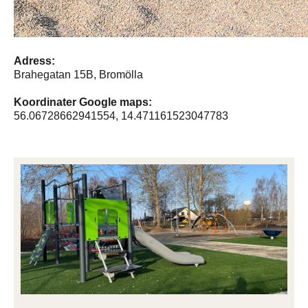
Adress:
Brahegatan 15B, Bromölla
Koordinater Google maps:
56.06728662941554, 14.471161523047783