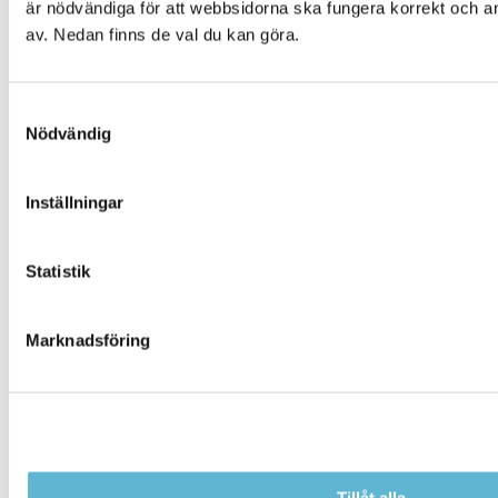
är nödvändiga för att webbsidorna ska fungera korrekt och an
av. Nedan finns de val du kan göra.
Samtyckesval
Nödvändig
Inställningar
KONTAKT
Statistik
Besöksadress
Kommunhuset, Storgatan 48
Postadress
Marknadsföring
Box 18, 295 21 Bromölla
E-post
kommunstyrelsen@bromolla.se
Webbadress
www.bromolla.se
Tillåt alla