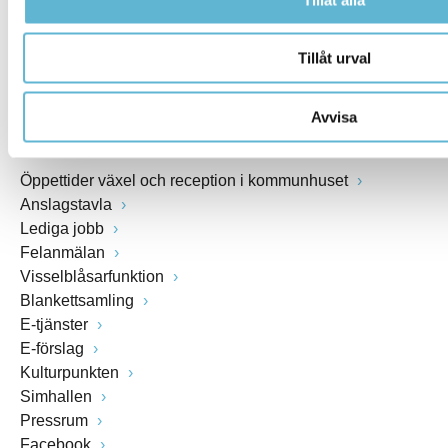
Växel: 0456-82 20 00
Fax: 0456-82 22 00
Tillåt urval
Org.nr: 212000-0894
Avvisa
SNABBVAL
Öppettider växel och reception i kommunhuset
Anslagstavla
Lediga jobb
Felanmälan
Visselblåsarfunktion
Blankettsamling
E-tjänster
E-förslag
Kulturpunkten
Simhallen
Pressrum
Facebook