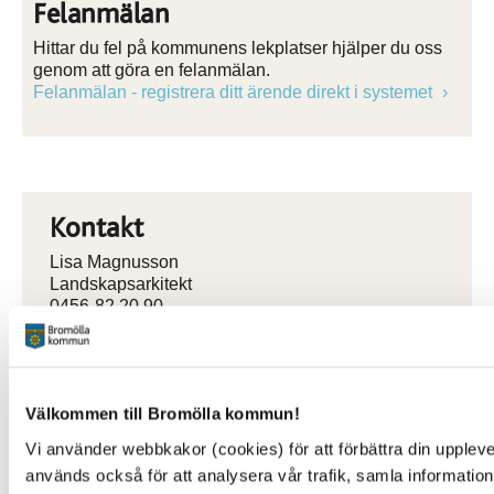
Felanmälan
Hittar du fel på kommunens lekplatser hjälper du oss
genom att göra en felanmälan.
Felanmälan - registrera ditt ärende direkt i systemet
Kontakt
Lisa Magnusson
Landskapsarkitekt
0456-82 20 90
lisa.magnusson@bromolla.se
Välkommen till Bromölla kommun!
Vi använder webbkakor (cookies) för att förbättra din upplev
Sidan senast uppdaterad:
den 21 May 2026
används också för att analysera vår trafik, samla information