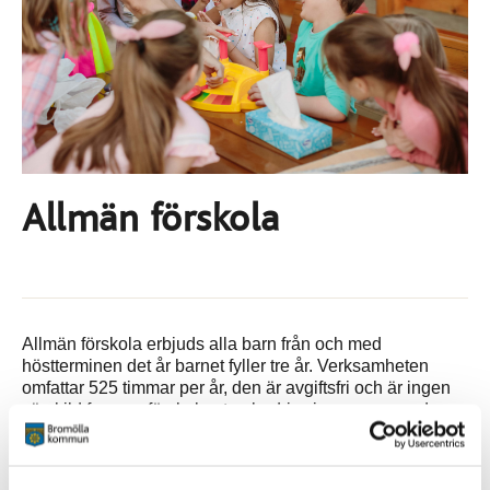
Allmän förskola
Allmän förskola erbjuds alla barn från och med
höstterminen det år barnet fyller tre år. Verksamheten
omfattar 525 timmar per år, den är avgiftsfri och är ingen
särskild form av förskola utan bedrivs inom nuvarande
organisation. Förläggningen av dessa timmar är 3
tim/dag, förmiddagar, ingen frukost eller lunch inkluderad.