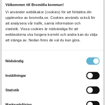
Allmän förskola följer skolans läsårstider, vilket innebär
Välkommen till Bromölla kommun!
att barnet är ledigt när skolan har lov/elevfria dagar.
Vi använder webbkakor (cookies) för att förbättra din
För barn med kombinerad allmän förskola och
upplevelse av bromolla.se. Cookies används också för
omsorgsbehov reduceras avgiften med 31,25% under 12
att analysera vår trafik, samla information och
månader/år.
statistik. Vissa cookies är nödvändiga för att
webbsidorna ska fungera korrekt och andra kan du välja
att stänga av. Nedan finns de val du kan göra.
Sidan senast uppdaterad:
den 1 August 2025
Samtyckesval
Nödvändig
Inställningar
Statistik
KONTAKT
Marknadsföring