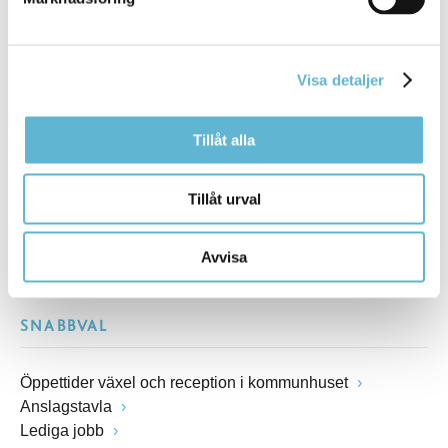
Besöksadress
Kommunhuset, Storgatan 48
Postadress
Box 18, 295 21 Bromölla
Visa detaljer
E-post
kommunstyrelsen@bromolla.se
Tillåt alla
Webbadress
www.bromolla.se
Tillåt urval
Växel: 0456-82 20 00
Fax: 0456-82 22 00
Avvisa
Org.nr: 212000-0894
SNABBVAL
Öppettider växel och reception i kommunhuset
Anslagstavla
Lediga jobb