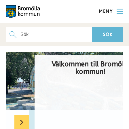
MENY
Välkommen till Bromöll
kommun!
an för