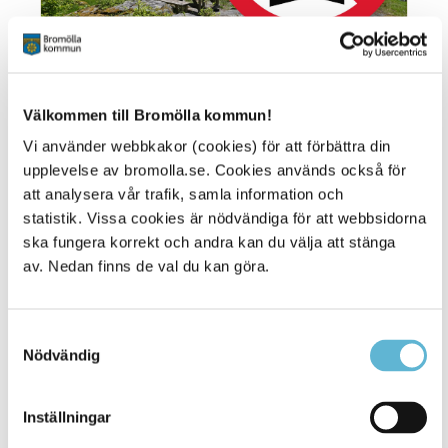
Välkommen till Bromölla kommun!
Ändrade öppettider under
Vi använder webbkakor (cookies) för att förbättra din
sommaren
upplevelse av bromolla.se. Cookies används också för
att analysera vår trafik, samla information och
17 June 2026
statistik. Vissa cookies är nödvändiga för att webbsidorna
ska fungera korrekt och andra kan du välja att stänga
I samband med midsommarhelgen och under
av. Nedan finns de val du kan göra.
sommaren har en del av kommunens verksamheter
ändrade öppettider.
Samtyckesval
Nödvändig
Inställningar