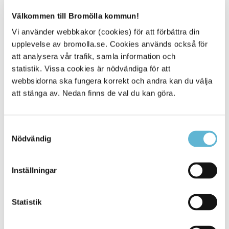
Välkommen till Bromölla kommun!
Vi använder webbkakor (cookies) för att förbättra din
upplevelse av bromolla.se. Cookies används också för
Relaterad information
att analysera vår trafik, samla information och
Boverket - När du behöver marklov
statistik. Vissa cookies är nödvändiga för att
webbsidorna ska fungera korrekt och andra kan du välja
Boverket - När du behöver rivningslov
att stänga av. Nedan finns de val du kan göra.
Boverket - Byggande
Boverket - Attefallshus
Bygg- och rivningsavfall
Samtyckesval
Öppettider kommunens växel och reception i
Nödvändig
kommunhuset
Blanketter
Inställningar
Statistik
Kontakt