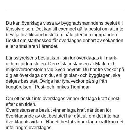
Du kan överklaga vissa av byggnadsnämndens beslut till
länsstyrelsen. Det kan till exempel gälla beslut om att inte
bevilja lov, liksom beslut om påföljder och ingripanden.
Beslut om startbesked får överklagas enbart av sökanden
eller anmälaren i ärendet.
Länsstyrelsens beslut kan i sin tur överklagas till mark-
och miljödomstolen. Den sista instansen är Mark- och
miljööverdomstolen vid Svea hovrätt. Du har tre veckor på
dig att överklaga om du, enligt plan- och bygglagen, ska
delges beslutet. Övriga har fyra veckor på sig från
kungörelsen i Post- och Inrikes Tidningar.
Om ett beslut inte överklagas vinner det laga kraft direkt
efter den tiden.
Överinstansens beslut vinner laga kraft när tiden för
överklagande av det beslutet har gått ut, om det inte har
överklagats vidare. När ett beslut vinner laga kraft kan det
inte längre överklagas.