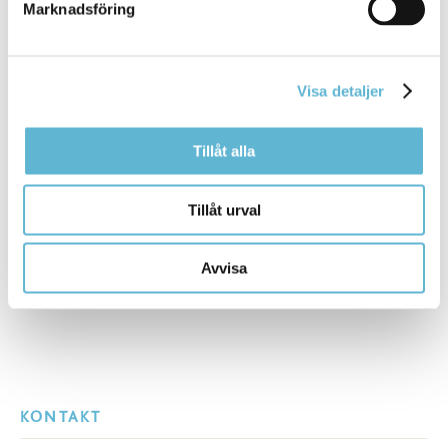
Marknadsföring
Conny Egrenius
Byggnadsinspektör
0456-82 20 66
myndighetskontoret@bromolla.se
Visa detaljer
Tillåt alla
Sidan senast uppdaterad:
den 2 October 2023
Tillåt urval
Avvisa
KONTAKT