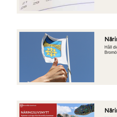
Näri
Håll d
Bromö
Näri