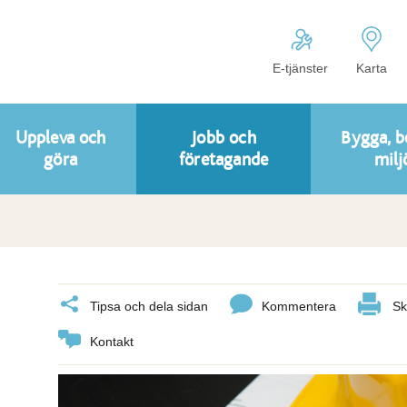
E-tjänster
Karta
Uppleva och
Jobb och
Bygga, b
göra
företagande
milj
Tipsa och dela sidan
Kommentera
Sk
Kontakt