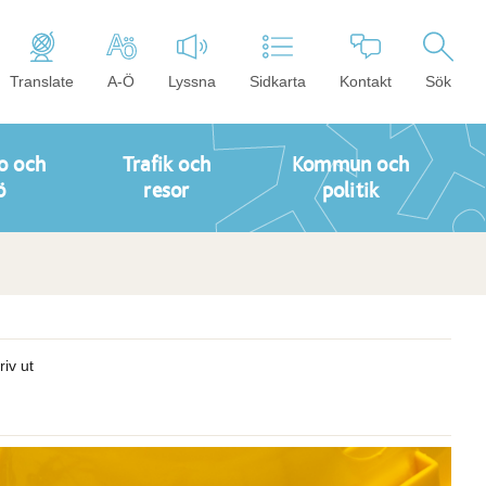
Translate
A-Ö
Lyssna
Sidkarta
Kontakt
Sök
o och
Trafik och
Kommun och
ö
resor
politik
riv ut