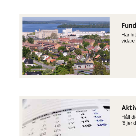
Fund
Här hit
vidare 
Akti
Håll d
följer