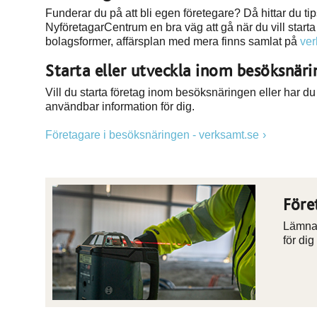
Funderar du på att bli egen företegare? Då hittar du ti
NyföretagarCentrum en bra väg att gå när du vill starta 
bolagsformer, affärsplan med mera finns samlat på
ver
Starta eller utveckla inom besöksnär
Vill du starta företag inom besöksnäringen eller har du
användbar information för dig.
Företagare i besöksnäringen - verksamt.se
Före
Lämna 
för dig