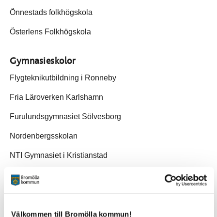
Önnestads folkhögskola
Österlens Folkhögskola
Gymnasieskolor
Flygteknikutbildning i Ronneby
Fria Läroverken Karlshamn
Furulundsgymnasiet Sölvesborg
Nordenbergsskolan
NTI Gymnasiet i Kristianstad
Svalöfs Gymnasium Tävlingsteknikerutbildningen
Österängsgymnasiet Kristianstad
Välkommen till Bromölla kommun!