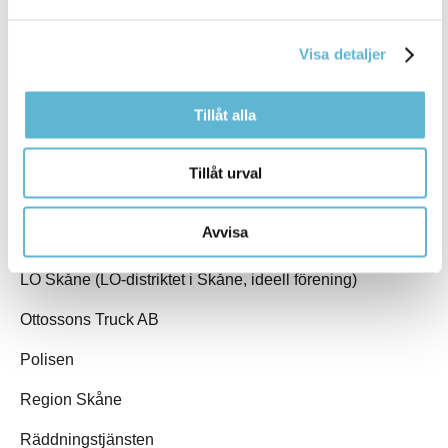
ICA Maxi, Bromölla
Visa detaljer
Ikett Personalpartner AB
Tillåt alla
Ivetofta Sparbank
Jobbie
Tillåt urval
Kriminalvården
Avvisa
LF Fastighetsförmedling i Bromölla
LO Skåne (LO-distriktet i Skåne, ideell förening)
Ottossons Truck AB
Polisen
Region Skåne
Räddningstjänsten