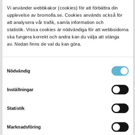
Företag
Vi använder webbkakor (cookies) för att förbättra din
55 Plus
upplevelse av bromolla.se. Cookies används också för
att analysera vår trafik, samla information och
AB BromöllaHem
statistik. Vissa cookies är nödvändiga för att webbsidorna
ska fungera korrekt och andra kan du välja att stänga
Arbetslivsresurs
av. Nedan finns de val du kan göra.
Blekinge Flygflottilj F17, Försvarsmakten
Br. Björklunds Grus AB
Samtyckesval
Nödvändig
Bromölla kommun, Bemanningsenheten
Bromölla kommun, Måltidsservice
Inställningar
Bromölla Kommun, Städservice
Statistik
Bromölla Nyföretagarcentrum
CGI
Marknadsföring
Geberit