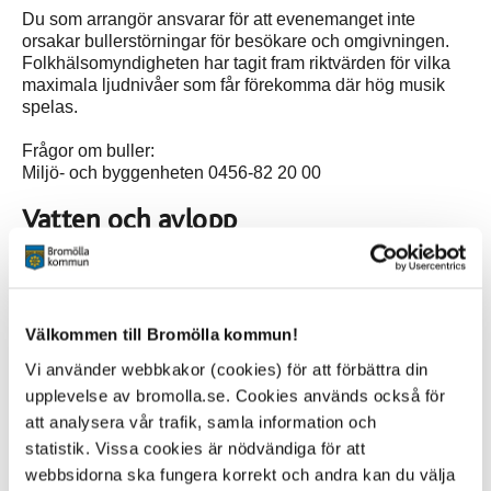
Du som arrangör ansvarar för att evenemanget inte
orsakar bullerstörningar för besökare och omgivningen.
Folkhälsomyndigheten har tagit fram riktvärden för vilka
maximala ljudnivåer som får förekomma där hög musik
spelas.
Frågor om buller:
Miljö- och byggenheten 0456-82 20 00
Vatten och avlopp
Som arrangör behöver du se till att det finns vatten av
dricksvattenkvalitet till livsmedelsverksamheterna.Om
möjligt bör spillvatten ledas direkt till det kommunala
spillvattennätet. Alternativet är att spillvatten samlas upp
Välkommen till Bromölla kommun!
för att sedan hämtas av kommunens
renhållningsentreprenör. Spillvatten får inte hällas i
Vi använder webbkakor (cookies) för att förbättra din
dagvattenbrunnar.
upplevelse av bromolla.se. Cookies används också för
att analysera vår trafik, samla information och
Frågor om vatten och avlopp:
statistik. Vissa cookies är nödvändiga för att
Bromölla Energi och Vatten AB 010-211 97 00 (kontorstid)
010-211 97 90 (övrig tid)
webbsidorna ska fungera korrekt och andra kan du välja