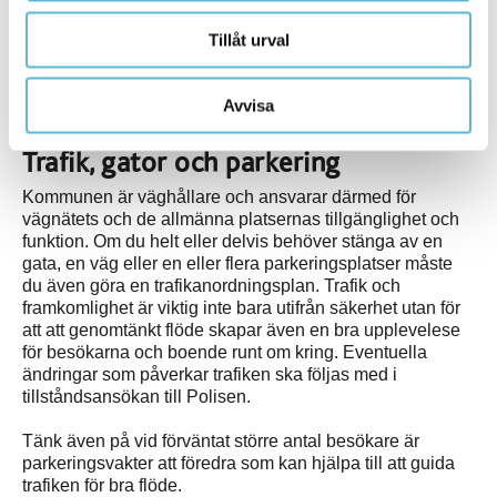
arrangör informerar livsmedelsverksamheterna om detta.
Tillåt urval
Mer information kring livsmedel
Frågor gällande livsmedel:
Avvisa
Miljö- och byggenheten 0456-82 20 00
Trafik, gator och
parkering
Kommunen är väghållare och ansvarar därmed för
vägnätets och de allmänna platsernas tillgänglighet och
funktion. Om du helt eller delvis behöver stänga av en
gata, en väg eller en eller flera parkeringsplatser måste
du även göra en trafikanordningsplan. Trafik och
framkomlighet är viktig inte bara utifrån säkerhet utan för
att att genomtänkt flöde skapar även en bra upplevelese
för besökarna och boende runt om kring. Eventuella
ändringar som påverkar trafiken ska följas med i
tillståndsansökan till Polisen.
Tänk även på vid förväntat större antal besökare är
parkeringsvakter att föredra som kan hjälpa till att guida
trafiken för bra flöde.