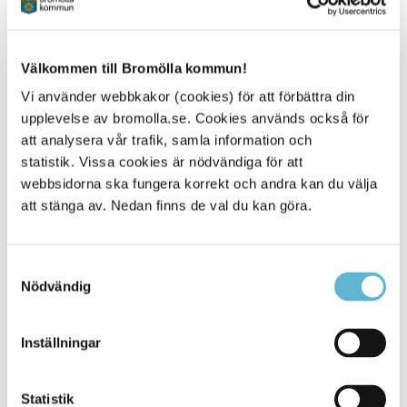
Välkommen till Bromölla kommun!
Kontakt
Vi använder webbkakor (cookies) för att förbättra din
Miljö- och byggenheten
upplevelse av bromolla.se. Cookies används också för
0456-82 20 00 (vx)
att analysera vår trafik, samla information och
myndighetskontoret@bromolla.se
statistik. Vissa cookies är nödvändiga för att
webbsidorna ska fungera korrekt och andra kan du välja
att stänga av. Nedan finns de val du kan göra.
Sidan senast uppdaterad:
den 30 January 2019
Samtyckesval
Nödvändig
Inställningar
Statistik